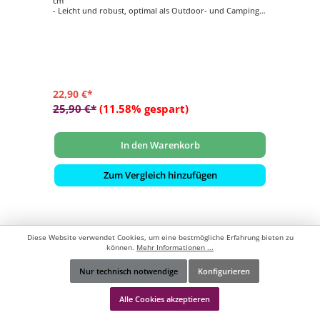
cm
- Leicht und robust, optimal als Outdoor- und Camping-
Geschirr geeignet
- Glatte Oberfläche ist hitzebeständig, kratzfest und leicht
zu reinigen
- Hygienisch und stoßsicher dank Edelstahlrand
- Robust und langlebig dank Korrosionsschutz
22,90 €*
25,90 €*
(11.58% gespart)
In den Warenkorb
Zum Vergleich hinzufügen
Diese Website verwendet Cookies, um eine bestmögliche Erfahrung bieten zu
können.
Mehr Informationen ...
Nur technisch notwendige
Konfigurieren
Werkzeugleiste anzeigen
Alle Cookies akzeptieren