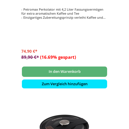
- Petromax Perkolator mit 4,2 Liter Fassungsvermögen
für extra aromatischen Kaffee und Tee
- Einzigartiges Zubereitungsprinzip verleiht Kaffee und
Tee ein unvergleichliches Aroma
- Gefertigt aus rostfreiem Edelstahl
- Robust, langlebig und pflegeleicht
- Geeignet für die verschiedensten Hitzequellen: Feuer,
Grill, Gaskocher, Elektroherd
74,90 €*
89,90 €*
(16.69% gespart)
In den Warenkorb
Zum Vergleich hinzufügen