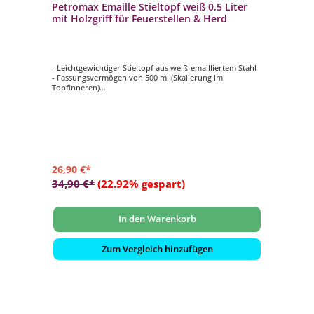
Petromax Emaille Stieltopf weiß 0,5 Liter
mit Holzgriff für Feuerstellen & Herd
- Leichtgewichtiger Stieltopf aus weiß-emailliertem Stahl
- Fassungsvermögen von 500 ml (Skalierung im
Topfinneren)
- Besonders leicht und trotzdem robust
- Optimal als Kochgeschirr für unterwegs
- Glatte, emaillierte Oberfläche ist hitzebeständig,
kratzfest und leicht zu reinigen
26,90 €*
34,90 €*
(22.92% gespart)
In den Warenkorb
Zum Vergleich hinzufügen