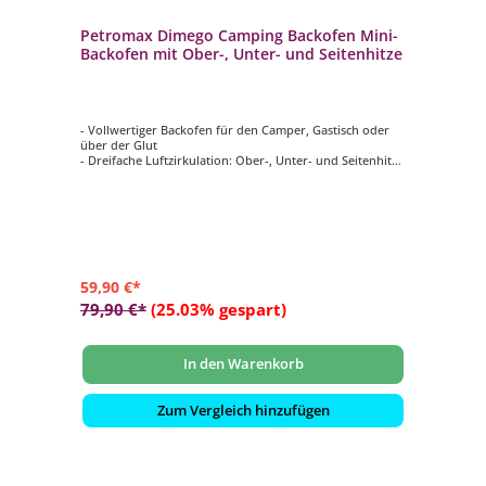
Petromax Dimego Camping Backofen Mini-
Backofen mit Ober-, Unter- und Seitenhitze
- Vollwertiger Backofen für den Camper, Gastisch oder
über der Glut
- Dreifache Luftzirkulation: Ober-, Unter- und Seitenhitze
- Kein Anbrennen dank Keramikbeschichtung
- Gerichte frisch aus dem Ofen: überbackene Aufläufe,
knusprige Brötchen und Chili con Carne
- Für alle Feuerstellen geeignet: Gasherd, Elektroherd,
Camper-Herdplatte oder Lagerfeuer
59,90 €*
79,90 €*
(25.03% gespart)
In den Warenkorb
Zum Vergleich hinzufügen