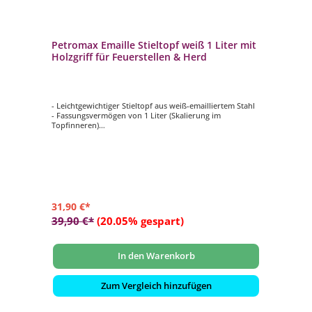
Petromax Emaille Stieltopf weiß 1 Liter mit
Holzgriff für Feuerstellen & Herd
- Leichtgewichtiger Stieltopf aus weiß-emailliertem Stahl
- Fassungsvermögen von 1 Liter (Skalierung im
Topfinneren)
- Besonders leicht und trotzdem robust
- Optimal als Kochgeschirr für unterwegs
- Glatte, emaillierte Oberfläche ist hitzebeständig,
kratzfest und leicht zu reinigen
31,90 €*
39,90 €*
(20.05% gespart)
In den Warenkorb
Zum Vergleich hinzufügen