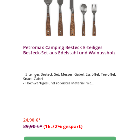
Petromax Camping Besteck 5-teiliges
Besteck-Set aus Edelstahl und Walnussholz
- 5-teiliges Besteck-Set: Messer, Gabel, Esslöffel, Teelöffel,
Snack-Gabel
- Hochwertiges und robustes Material mit
durchgehender Edelstahlkern
- Griffe aus echtem Walnussholz: mit markanter
Maserung und in Retro-Optik
- Öse: mit einem Band am Rucksack oder im Van
aufhängen
- Einfache Reinigung: Besteck mit Wasser per Hand
reinigen
24,90 €*
29,90 €*
(16.72% gespart)