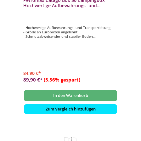
Petromax Catago Box 50 Campingbox
Hochwertige Aufbewahrungs- und
Transportlösung
- Hochwertige Aufbewahrungs- und Transportlösung
- Größe an Euroboxen angelehnt
- Schmutzabweisender und stabiler Boden
- Flexible Trennwände
- Reichlich Verstaumöglichkeiten, auch im Deckel
84,90 €*
89,90 €*
(5.56% gespart)
In den Warenkorb
Zum Vergleich hinzufügen