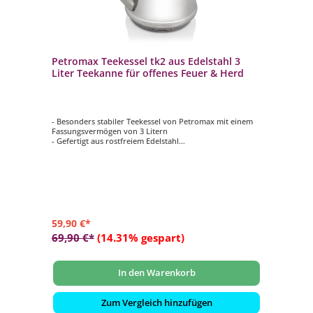
Petromax Teekessel tk2 aus Edelstahl 3
Liter Teekanne für offenes Feuer & Herd
- Besonders stabiler Teekessel von Petromax mit einem
Fassungsvermögen von 3 Litern
- Gefertigt aus rostfreiem Edelstahl
- Mehrschichtiger Boden für eine perfekte
Hitzeverteilung über die ganze Fläche
- Dreifach gebogener, austarierter Henkel für eine
angenehme Handhabung
- Geeignet für Feuerstellen sowie sämtliche Herdarten
59,90 €*
69,90 €*
(14.31% gespart)
In den Warenkorb
Zum Vergleich hinzufügen