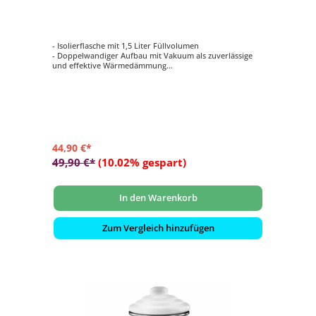
- Isolierflasche mit 1,5 Liter Füllvolumen
- Doppelwandiger Aufbau mit Vakuum als zuverlässige
und effektive Wärmedämmung
- Für bis zu 94 Stunden gekühlte und bis zu 22 Stunden
warme Getränke
- Bambus-Deckel mit Schraubverschluss und
Silikondichtung für auslaufsicheren Transport
- Aus hochwertigem Edelstahl
44,90 €*
49,90 €*
(10.02% gespart)
In den Warenkorb
Zum Vergleich hinzufügen