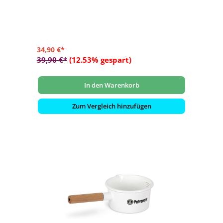
warme Getränke
- Bambus-Deckel mit Schraubverschluss und
Silikondichtung für auslaufsicheren Transport
- Aus hochwertigem Edelstahl
34,90 €*
39,90 €*
(12.53% gespart)
In den Warenkorb
Zum Vergleich hinzufügen