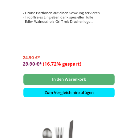
- Große Portionen auf einen Schwung servieren
- Tropffreies Eingießen dank spezieller Tülle
- Edler Walnussholz-Griff mit Drachenlogo
- Lässt sich mit Hilfe der Öse im Griff an einem Ast oder
einem Haken in der aufhängen
- Länge: ca. 57 cm
24,90 €*
29,90 €*
(16.72% gespart)
In den Warenkorb
Zum Vergleich hinzufügen