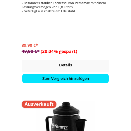
- Besonders stabiler Teekessel von Petromax mit einem
Fassungsvermögen von 0,8 Litern
- Gefertigt aus rostfreiem Edelstahl
- Mehrschichtiger Boden für eine perfekte
Hitzeverteilung über die ganze Fläche
- Dreifach gebogener, austarierter Henkel für eine
angenehme Handhabung
- Geeignet für Feuerstellen sowie sämtliche Herdarten
39,90 €*
49,90 €*
(20.04% gespart)
Details
Zum Vergleich hinzufügen
Ausverkauft