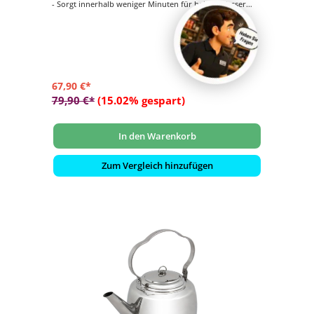
- Sorgt innerhalb weniger Minuten für heißes Wasser
- 750 ml Füllvolumen
- Durch Kaminzugeffekt wird das Wasser in der
Außenkammer besonders schnell erhitzt
- Dank integriertem Kochaufsatz auch als kleine, mobile
Kochstelle nutzbar
67,90 €*
79,90 €*
(15.02% gespart)
In den Warenkorb
Zum Vergleich hinzufügen