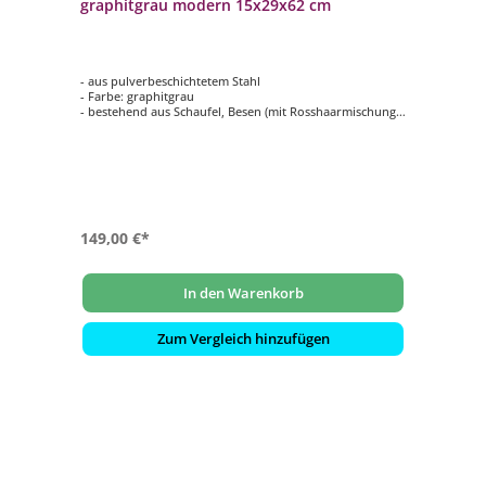
graphitgrau modern 15x29x62 cm
- aus pulverbeschichtetem Stahl
- Farbe: graphitgrau
- bestehend aus Schaufel, Besen (mit Rosshaarmischung),
Zange und Schürhaken mit passendem Ständer
149,00 €*
In den Warenkorb
Zum Vergleich hinzufügen