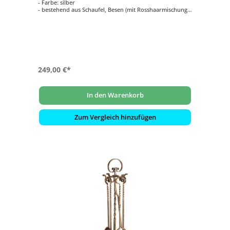
- Farbe: silber
- bestehend aus Schaufel, Besen (mit Rosshaarmischung),
Zange und Schürhaken mit passendem Ständer
249,00 €*
In den Warenkorb
Zum Vergleich hinzufügen