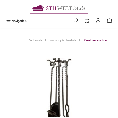
alt springen
Navigation
Wohnwelt
Wohnung & Haushalt
Kaminaccessoires
Bildergalerie überspringen