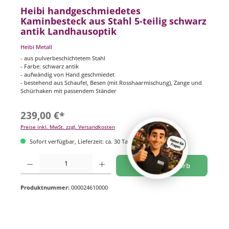
Heibi handgeschmiedetes
Kaminbesteck aus Stahl 5-teilig schwarz
antik Landhausoptik
Heibi Metall
- aus pulverbeschichtetem Stahl
- Farbe: schwarz antik
- aufwändig von Hand geschmiedet
- bestehend aus Schaufel, Besen (mit Rosshaarmischung), Zange und
Schürhaken mit passendem Ständer
239,00 €*
Preise inkl. MwSt. zzgl. Versandkosten
Sofort verfügbar, Lieferzeit: ca. 30 Tage
Produkt Anzahl: Gib den gewünschten Wert ein oder benutze die Schaltflächen um di
In den Warenkorb
Produktnummer:
000024610000