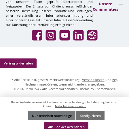
von unserem Team geprüft, überarbeitet und
Unsere
freigegeben. Der Einsatz von KI dient ausschließlich der
Communities
besseren Darstellung unserer Produkte und Leistungen,
einer verständlicheren Informationsvermittlung und
einer höheren Qualität unserer Inhalte. Eine Verwendung
zur Täuschung oder Irreführung erfolgt nicht.
Facebook
Instagram
YouTube
LinkedIn
Website
Vertrag widerrufen
* Alle Preise inkl. gesetzl. Mehrwertsteuer zzgl.
Versandkosten
und ggf.
Nachnahmegebühren, wenn nicht anders angegeben.
© 2026 Stilwelt24 - Alle Rechte vorbehalten. Theme by
ThemeWare®
Diese Website verwendet Cookies, um eine bestmögliche Erfahrung bieten zu
können.
Mehr Informationen ...
Nur technisch notwendige
Konfigurieren
Werkzeugleiste anzeigen
Alle Cookies akzeptieren