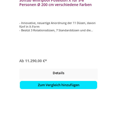
Softub Whirlpool Poseidon X für 5-6
Personen Ø 200 cm verschiedene Farben
- Innovative, neuartige Anordnung der 11 Düsen, davon
fünf in X-Form
- Besitzt 3 Rotationsdüsen, 7 Standarddüsen und die
extra starke Poseidon-Düse
- Eine extra breiter Sitzbank ermöglicht zusätzliche
Freiheit bei der Sitzplatzwahl
- Mit 69 cm Höhe ist der winterfeste POSEIDON X sehr
gut auch für die komplette Familie geeignet.
Ab
11.290,00 €*
Details
Zum Vergleich hinzufügen