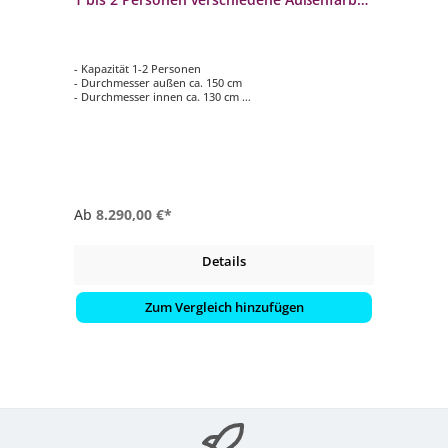
innen blau
- Kapazität 1-2 Personen
- Durchmesser außen ca. 150 cm
- Durchmesser innen ca. 130 cm
- Höhe ca. 61 cm
- verschiedene Außenfarben
Ab
8.290,00 €*
Details
Zum Vergleich hinzufügen