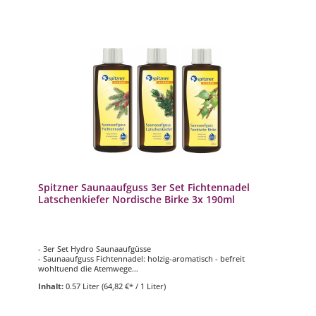
Spitzner Saunaaufguss 3er Set Fichtennadel
Latschenkiefer Nordische Birke 3x 190ml
- 3er Set Hydro Saunaaufgüsse
- Saunaaufguss Fichtennadel: holzig-aromatisch - befreit
wohltuend die Atemwege
- Saunaaufguss Latschenkiefer: würzig-aromatisch - befreit
Inhalt:
0.57 Liter
(64,82 €* / 1 Liter)
wohltuend die Atemwege
- Saunaaufguss Nordische Birke: aromatisch-frisch - steigert die
Durchblutung