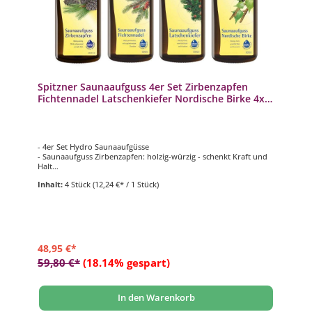
Spitzner Saunaaufguss 4er Set Zirbenzapfen
Fichtennadel Latschenkiefer Nordische Birke 4x
190ml
- 4er Set Hydro Saunaaufgüsse
- Saunaaufguss Zirbenzapfen: holzig-würzig - schenkt Kraft und
Halt
- Saunaaufguss Fichtennadel: holzig-aromatisch - befreit
Inhalt:
4 Stück
(12,24 €* / 1 Stück)
wohltuend die Atemwege
- Saunaaufguss Latschenkiefer: würzig-aromatisch - befreit
wohltuend die Atemwege
- Saunaaufguss Nordische Birke: aromatisch-frisch - steigert die
Durchblutung
48,95 €*
59,80 €*
(18.14% gespart)
In den Warenkorb