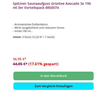
Spitzner Saunaaufguss Grüntee Avocado 3x 190
ml 3er Vorteilspack 8850074
- Aromatisches Dufterlebnis
- Wirkt ausgleichend und reduziert Stress
- Inhalt 190 ml
- 15-30 ml pro Liter Aufgusswasser
Inhalt:
3 Stück
(12,32 €* / 1 Stück)
- Nur in Verbindung mit kaltem Wasser verwenden
36,95 €*
44,85 €*
(17.61% gespart)
In den Warenkorb
Zum Vergleich hinzufügen