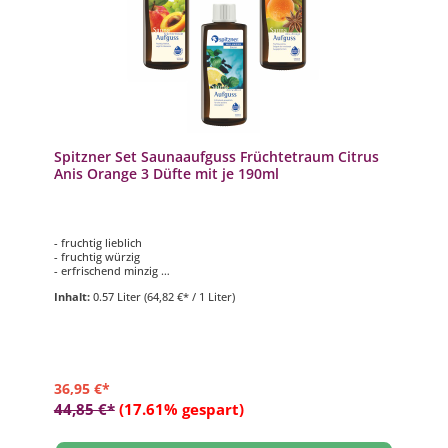
Spitzner Set Saunaaufguss Früchtetraum Citrus
Anis Orange 3 Düfte mit je 190ml
- fruchtig lieblich
- fruchtig würzig
- erfrischend minzig
- 3 Düfte mit je 190 ml
Inhalt:
0.57 Liter
(64,82 €* / 1 Liter)
36,95 €*
44,85 €*
(17.61% gespart)