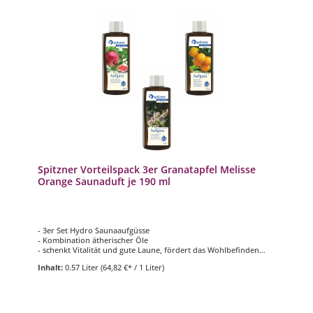
Spitzner Vorteilspack 3er Granatapfel Melisse
Orange Saunaduft je 190 ml
- 3er Set Hydro Saunaaufgüsse
- Kombination ätherischer Öle
- schenkt Vitalität und gute Laune, fördert das Wohlbefinden
und löst emotionale Blockaden
Inhalt:
0.57 Liter
(64,82 €* / 1 Liter)
- 3 verschiedene Düfte mit je 190 ml