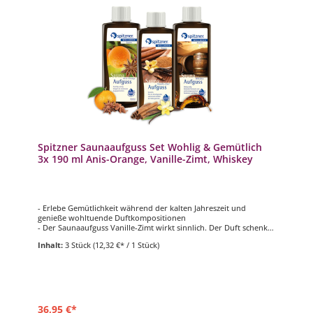
Spitzner Saunaaufguss Set Wohlig & Gemütlich
3x 190 ml Anis-Orange, Vanille-Zimt, Whiskey
- Erlebe Gemütlichkeit während der kalten Jahreszeit und
genieße wohltuende Duftkompositionen
- Der Saunaaufguss Vanille-Zimt wirkt sinnlich. Der Duft schenkt
ein beruhigendes, wärmendes Gefühl der Geborgenheit
Inhalt:
3 Stück
(12,32 €* / 1 Stück)
- Der Saunaaufguss Anis-Orange steigert die emotionale
Ausgeglichenheit, hilft Stress abzubauen und fördert das
Wohlbefinden
- Der Saunaaufguss Whiskey verbreitet Harmonie und wirkt
entspannend auf Gedanken und Körper
36,95 €*