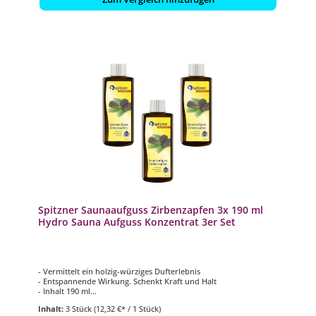
Spitzner Saunaaufguss Zirbenzapfen 3x 190 ml
Hydro Sauna Aufguss Konzentrat 3er Set
- Vermittelt ein holzig-würziges Dufterlebnis
- Entspannende Wirkung. Schenkt Kraft und Halt
- Inhalt 190 ml
- 15-30 ml pro Liter Aufgusswasser
Inhalt:
3 Stück
(12,32 €* / 1 Stück)
- Nur in Verbindung mit kaltem Wasser verwenden