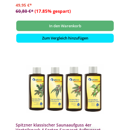
49,95 €*
60,80 €*
(17.85% gespart)
In den Warenkorb
Zum Vergleich hinzufügen
Spitzner klassischer Saunaaufguss 4er
Vorteilspack 4 Sorten Saunaset Aufgussset