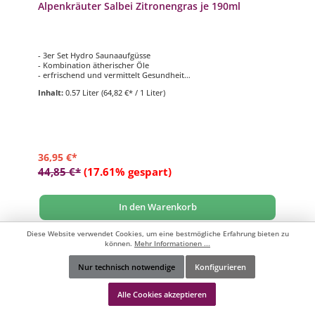
Alpenkräuter Salbei Zitronengras je 190ml
- 3er Set Hydro Saunaaufgüsse
- Kombination ätherischer Öle
- erfrischend und vermittelt Gesundheit
- 3 verschiedene Düfte mit je 190 ml
Inhalt:
0.57 Liter
(64,82 €* / 1 Liter)
36,95 €*
44,85 €*
(17.61% gespart)
In den Warenkorb
Diese Website verwendet Cookies, um eine bestmögliche Erfahrung bieten zu
Zum Vergleich hinzufügen
können.
Mehr Informationen ...
Nur technisch notwendige
Konfigurieren
Werkzeugleiste anzeigen
Alle Cookies akzeptieren
Ausverkauft