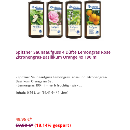
Spitzner Saunaaufguss 4 Düfte Lemongras Rose
Zitronengras-Basilikum Orange 4x 190 ml
- Spitzner Saunaaufguss Lemongras, Rose und Zitronengras-
Basilikum Orange im Set
- Lemongras 190 ml = herb fruchtig - wirkt
konzentrationsfördernd und erfrischend
Inhalt:
0.76 Liter
(64,41 €* / 1 Liter)
- Rose 190 ml = blumig-samtig - wärmt die Seele und läd zum
Träumen ein
- Zitronengras Basilikum 190 ml = fruchtig würzig - gegen Stress
und geistige Erschöpfung
- Orange 190 ml = frisch fruchtig - wirkt stimmungsaufhellend
und erhöht die Konzentration
48,95 €*
59,80 €*
(18.14% gespart)