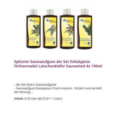
Spitzner Saunaaufguss 4er Set Eukalyptus
Fichtennadel Latschenkiefer Saunamed 4x 190ml
- 4er Set Hydro Saunaaufgüsse
- Saunaaufguss Eukalyptus: frisch-intensiv - fördert und vertieft
die Atmung
- Saunaaufguss Fichtennadel: holzig-aromatisch - befreit
Inhalt:
0.76 Liter
(65,72 €* / 1 Liter)
wohltuend die Atemwege
- Saunaaufguss Latschenkiefer: würzig-aromatisch - befreit
wohltuend die Atemwege
- Saunaaufguss Saunamed: frisch-würzig - entspannt die
Bronchialmuskulatur