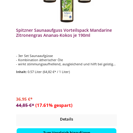
Spitzner Saunaaufguss Vorteilspack Mandarine
Zitronengras Ananas-Kokos je 190ml
- 3er Set Saunaaufgüsse
- Kombination ätherischer Öle
- wirkt stimmungsaufhellend, ausgleichend und hilft bei geistiger
Erschöpfung
Inhalt:
0.57 Liter
(64,82 €* / 1 Liter)
- 3 verschiedene Düfte mit je 190 ml
36,95 €*
44,85 €*
(17.61% gespart)
Details
Zum Vergleich hinzufügen