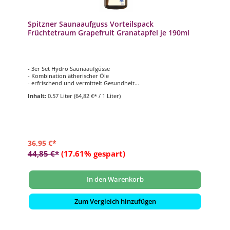
Spitzner Saunaaufguss Vorteilspack
Früchtetraum Grapefruit Granatapfel je 190ml
- 3er Set Hydro Saunaaufgüsse
- Kombination ätherischer Öle
- erfrischend und vermittelt Gesundheit
- 3 verschiedene Düfte mit je 190 ml
Inhalt:
0.57 Liter
(64,82 €* / 1 Liter)
36,95 €*
44,85 €*
(17.61% gespart)
In den Warenkorb
Zum Vergleich hinzufügen