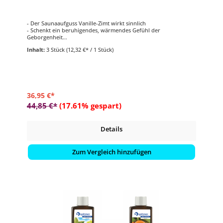
- Der Saunaaufguss Vanille-Zimt wirkt sinnlich
- Schenkt ein beruhigendes, wärmendes Gefühl der
Geborgenheit
- Inhalt 190 ml
Inhalt:
3 Stück
(12,32 €* / 1 Stück)
- 15-30 ml pro Liter Aufgusswasser
- Nur in Verbindung mit kaltem Wasser verwenden
36,95 €*
44,85 €*
(17.61% gespart)
Details
Zum Vergleich hinzufügen