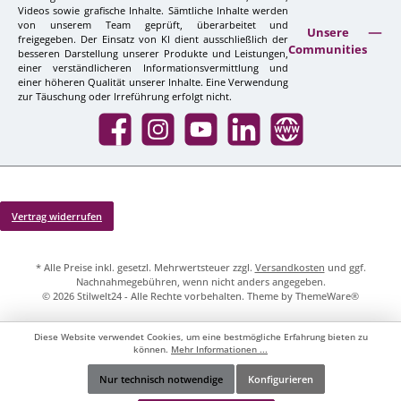
Videos sowie grafische Inhalte. Sämtliche Inhalte werden
von unserem Team geprüft, überarbeitet und
Unsere
freigegeben. Der Einsatz von KI dient ausschließlich der
Communities
besseren Darstellung unserer Produkte und Leistungen,
einer verständlicheren Informationsvermittlung und
einer höheren Qualität unserer Inhalte. Eine Verwendung
zur Täuschung oder Irreführung erfolgt nicht.
Facebook
Instagram
YouTube
LinkedIn
Website
Vertrag widerrufen
* Alle Preise inkl. gesetzl. Mehrwertsteuer zzgl.
Versandkosten
und ggf.
Nachnahmegebühren, wenn nicht anders angegeben.
© 2026 Stilwelt24 - Alle Rechte vorbehalten. Theme by
ThemeWare®
Diese Website verwendet Cookies, um eine bestmögliche Erfahrung bieten zu
können.
Mehr Informationen ...
Nur technisch notwendige
Konfigurieren
Werkzeugleiste anzeigen