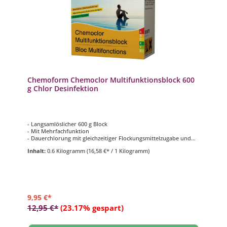
Chemoform Chemoclor Multifunktionsblock 600
g Chlor Desinfektion
- Langsamlöslicher 600 g Block
- Mit Mehrfachfunktion
- Dauerchlorung mit gleichzeitiger Flockungsmittelzugabe und
Algenverhütung
Inhalt:
0.6 Kilogramm
(16,58 €* / 1 Kilogramm)
- 1 Block/30 m³ Beckenwasser ausreichend für ca. 3 Wochen
9,95 €*
12,95 €*
(23.17% gespart)