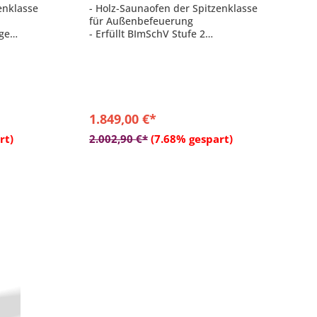
enklasse
- Holz-Saunaofen der Spitzenklasse
für Außenbefeuerung
ige
- Erfüllt BImSchV Stufe 2
- Hochwertige und langlebige
uerfester
Qualität
- Große Glasscheibe aus feuerfester
Glaskeramik ROBAX®
- Typ I geprüft für
Mehrfachbelegung
1.849,00 €*
b
In den Warenkorb
rt)
2.002,90 €*
(7.68% gespart)