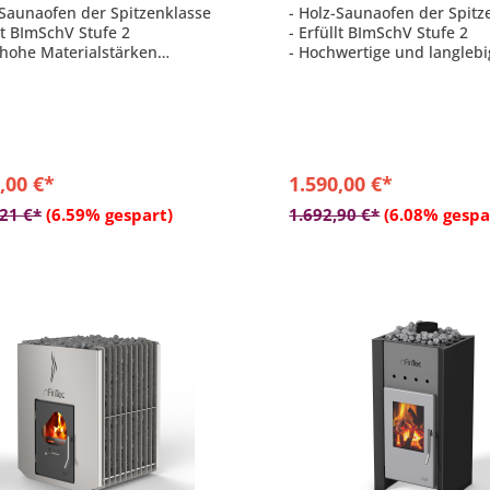
-Saunaofen der Spitzenklasse
- Holz-Saunaofen der Spitz
llt BImSchV Stufe 2
- Erfüllt BImSchV Stufe 2
 hohe Materialstärken
- Hochwertige und langleb
ektes Aufgussverhalten - Dank
Qualität
em Steinvolumen
- Große Glasscheibe aus fe
 geprüft für
Glaskeramik ROBAX®
achbelegung
- Typ I geprüft für
Mehrfachbelegung
,00 €*
1.590,00 €*
In den Warenkorb
In den Warenkor
,21 €*
(6.59% gespart)
1.692,90 €*
(6.08% gespa