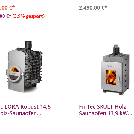
Mehrfachbelegung
In den Warenkor
,00 €*
2.490,00 €*
In den Warenkorb
,00 €*
(3.9% gespart)
ec LORA Robust 14,6
FinTec SKULT Holz-
olz-Saunaofen
Saunaofen 13,9 kW
befeuerter Saunaofen
holzbefeuerter Saun
BImSchV 2
mit BImSchV 2