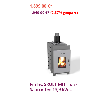
b
1.899,00 €*
In den Warenkorb
1.949,00 €*
(2.57% gespart)
FinTec SKULT MH Holz-
Saunaofen 13,9 kW
aofen
holzbefeuerter Saunaofen
mit BImSchV 2