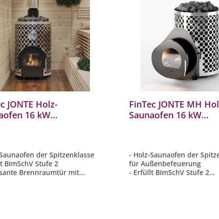
ec JONTE Holz-
FinTec JONTE MH Hol
aofen 16 kW
Saunaofen 16 kW
befeuerter Saunaofen
holzbefeuerter Saun
BImSchV 2
mit BImSchV 2
-Saunaofen der Spitzenklasse
- Holz-Saunaofen der Spitz
llt BImSchV Stufe 2
für Außenbefeuerung
sante Brennraumtür mit
- Erfüllt BImSchV Stufe 2
 Sichtbereich auf das Feuer
- Imposante Brennraumtür
ektes Aufgussverhalten - Dank
großem Sichtbereich auf d
em Steinvolumen
- Perfektes Aufgussverhalt
 geprüft für
riesigem Steinvolumen
achbelegung
- Typ I geprüft für