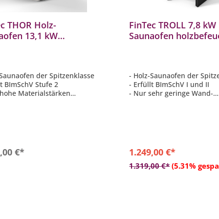
ec THOR Holz-
FinTec TROLL 7,8 kW 
aofen 13,1 kW
Saunaofen holzbefeu
befeuerter Saunaofen
Saunaofen Black BIm
BImSchV 2
-Saunaofen der Spitzenklasse
- Holz-Saunaofen der Spitz
llt BImSchV Stufe 2
- Erfüllt BImSchV I und II
 hohe Materialstärken
- Nur sehr geringe Wand-
ektes Aufgussverhalten - Dank
Sicherheitsabstände nötig
em Steinvolumen
- Große Glasscheibe aus fe
 geprüft für
Glaskeramik ROBAX®
achbelegung
- Typ I geprüft für
Mehrfachbelegung
In den Warenkorb
,00 €*
1.249,00 €*
In den Warenkor
1.319,00 €*
(5.31% gespa