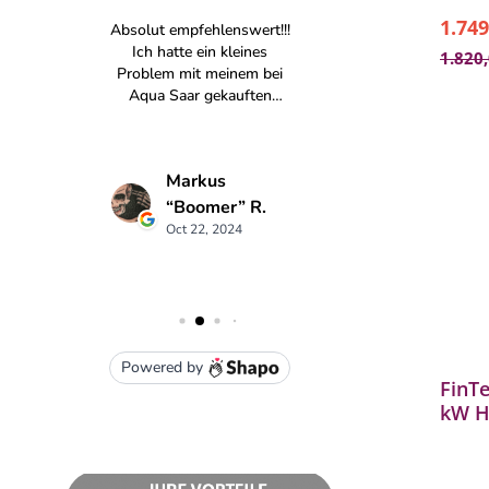
1.749
1.820
FinT
kW H
holz
mit 