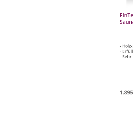
FinT
Saun
holz
mit 
- Holz
- Erfü
- Sehr
- Perf
riesig
- Typ I
Mehrf
1.895