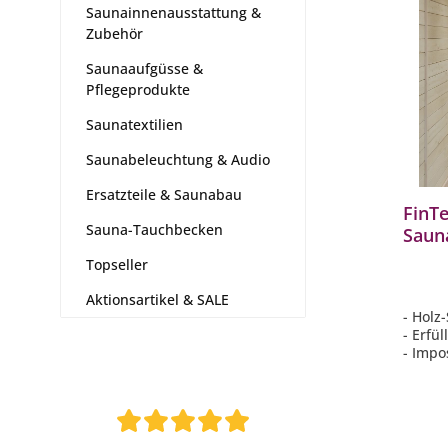
Saunainnenausstattung &
Zubehör
Saunaaufgüsse &
Pflegeprodukte
Saunatextilien
Saunabeleuchtung & Audio
Ersatzteile & Saunabau
FinT
Sauna-Tauchbecken
Saun
holz
Topseller
mit 
Aktionsartikel & SALE
- Holz
- Erfü
- Impo
großem
- Perf
riesig
- Typ I
Mehrf