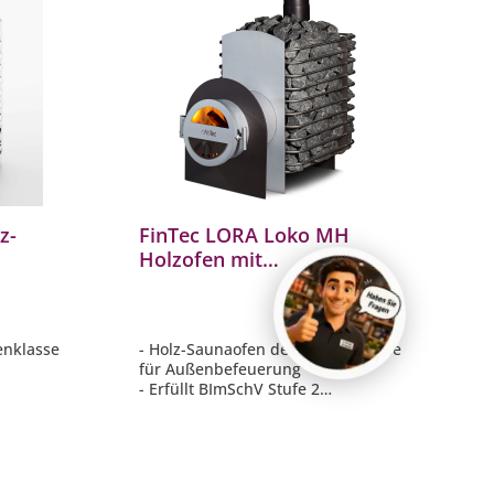
z-
FinTec LORA Loko MH
Holzofen mit
aofen
Außenbefeuerung 14,6 kW
Saunaofen Holzbefeuert
enklasse
- Holz-Saunaofen der Spitzenklasse
für Außenbefeuerung
- Erfüllt BImSchV Stufe 2
 mit
- Sehr hohe Materialstärken
as Feuer
- Perfektes Aufgussverhalten - Dank
en - Dank
riesigem Steinvolumen
- Typ I geprüft für
Mehrfachbelegung