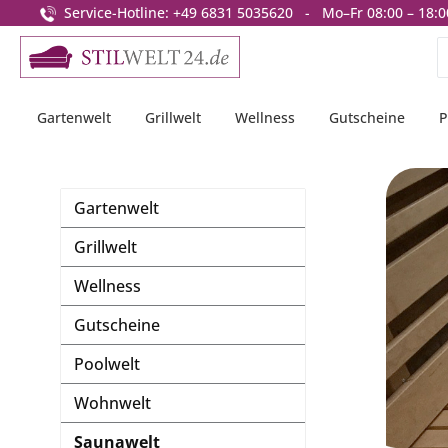
Service-Hotline: +49 6831 5035620 - Mo–Fr 08:00 – 18:0
springen
Zur Hauptnavigation springen
Gartenwelt
Grillwelt
Wellness
Gutscheine
P
Gartenwelt
Grillwelt
Wellness
Gutscheine
Poolwelt
Wohnwelt
Saunawelt