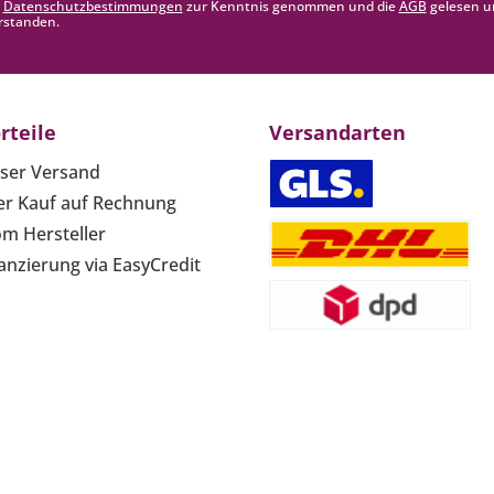
e
Datenschutzbestimmungen
zur Kenntnis genommen und die
AGB
gelesen u
rstanden.
rteile
Versandarten
ser Versand
r Kauf auf Rechnung
om Hersteller
anzierung via EasyCredit