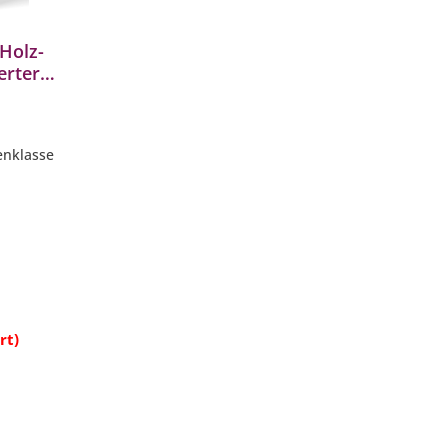
Holz-
erter
SchV 2
enklasse
uerfester
b
rt)