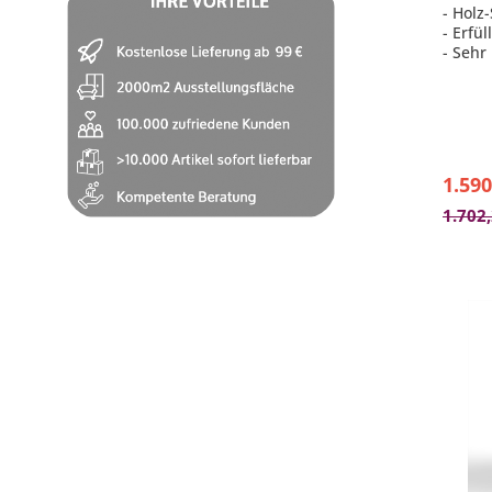
- Holz
- Erfü
- Sehr
- Perf
riesig
- Typ I
Mehrf
1.590
1.702