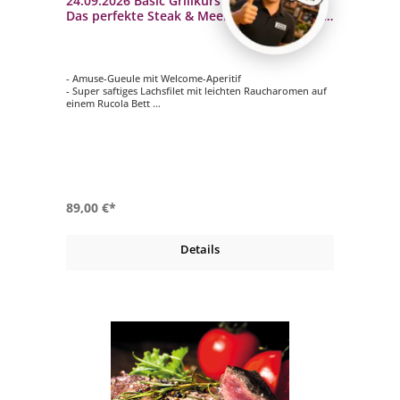
24.09.2026 Basic Grillkurs Einsteigerkurs -
Das perfekte Steak & Meer - Donnerstag - 3
bis 4 Std.
- Amuse-Gueule mit Welcome-Aperitif
- Super saftiges Lachsfilet mit leichten Raucharomen auf
einem Rucola Bett
- Das perfekte Steak mit gegrilltem und mediterranem
Gemüse
- Warmes Schokoküchlein
89,00 €*
Details