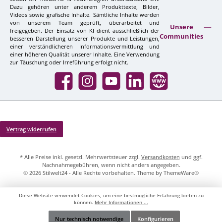
Dazu gehören unter anderem Produkttexte, Bilder,
Videos sowie grafische Inhalte. Sämtliche Inhalte werden
von unserem Team geprüft, überarbeitet und
Unsere
freigegeben. Der Einsatz von KI dient ausschließlich der
Communities
besseren Darstellung unserer Produkte und Leistungen,
einer verständlicheren Informationsvermittlung und
einer höheren Qualität unserer Inhalte. Eine Verwendung
zur Täuschung oder Irreführung erfolgt nicht.
Facebook
Instagram
YouTube
LinkedIn
Website
Vertrag widerrufen
* Alle Preise inkl. gesetzl. Mehrwertsteuer zzgl.
Versandkosten
und ggf.
Nachnahmegebühren, wenn nicht anders angegeben.
© 2026 Stilwelt24 - Alle Rechte vorbehalten. Theme by
ThemeWare®
Diese Website verwendet Cookies, um eine bestmögliche Erfahrung bieten zu
können.
Mehr Informationen ...
Nur technisch notwendige
Konfigurieren