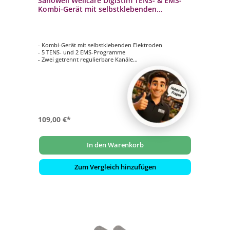
Sanowell Wellcare DigiStim TENS- & EMS-
Kombi-Gerät mit selbstklebenden
Elektroden 89220
- Kombi-Gerät mit selbstklebenden Elektroden
- 5 TENS- und 2 EMS-Programme
- Zwei getrennt regulierbare Kanäle
- Gürtelclip zur mobilen Anwendung
- mit Timerfunktion
109,00 €*
In den Warenkorb
Zum Vergleich hinzufügen