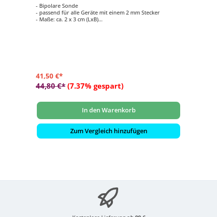
- Bipolare Sonde
- passend für alle Geräte mit einem 2 mm Stecker
- Maße: ca. 2 x 3 cm (LxB)
- kann von einem Patienten mehrmals benutzt werden
- für Gleitmittel auf Wasserbasis geeignet
41,50 €*
44,80 €*
(7.37% gespart)
In den Warenkorb
Zum Vergleich hinzufügen