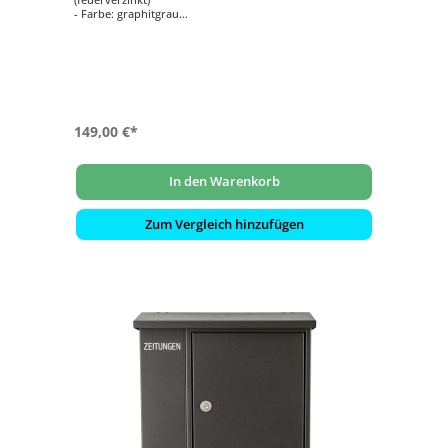
- Farbe: graphitgrau
- mit beidseitig offenem Zeitungsfach
- von oben nach unten zu öffnen
- innenliegendes Wasserschutzblech
- hochwertiges, stabiles Schloss mit Staubschutzklappe
und individueller Schlüsselnummer
- selbstklebendes, gravierfähiges Namensschild aus
Aluminium
149,00 €*
In den Warenkorb
Zum Vergleich hinzufügen