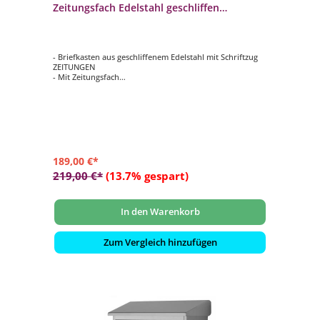
Zeitungsfach Edelstahl geschliffen
40x14x40 cm
- Briefkasten aus geschliffenem Edelstahl mit Schriftzug
ZEITUNGEN
- Mit Zeitungsfach
- Von links nach rechts zu öffnen
- Hochwertiges, stabiles Schloss mit Staubschutzklappe
und individueller Schlüsselnummer
- Selbstklebendes, gravierfähiges Namensschild aus
Aluminium
- Farbe: silber
189,00 €*
219,00 €*
(13.7% gespart)
In den Warenkorb
Zum Vergleich hinzufügen