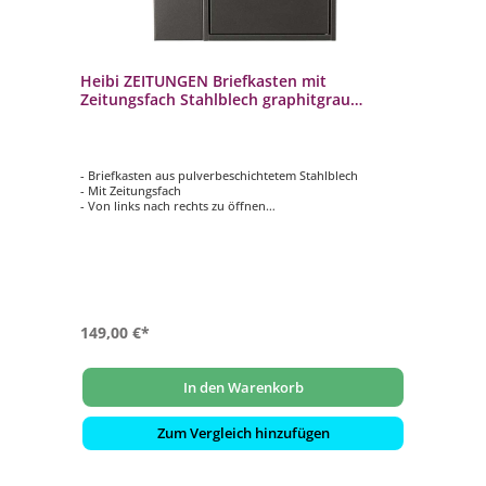
Heibi ZEITUNGEN Briefkasten mit
Zeitungsfach Stahlblech graphitgrau
40x14x40 cm
- Briefkasten aus pulverbeschichtetem Stahlblech
- Mit Zeitungsfach
- Von links nach rechts zu öffnen
- Innenliegendes Wasserschutzblech
- Hochwertiges, stabiles Schloss mit Staubschutzklappe
und individueller Schlüsselnummer
- Farbe: graphitgrau
149,00 €*
In den Warenkorb
Zum Vergleich hinzufügen