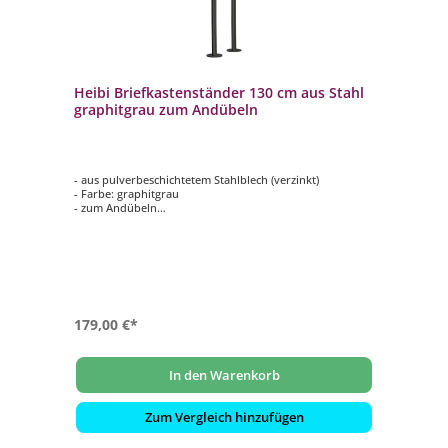
Heibi Briefkastenständer 130 cm aus Stahl
graphitgrau zum Andübeln
- aus pulverbeschichtetem Stahlblech (verzinkt)
- Farbe: graphitgrau
- zum Andübeln
- inklusive Montageset und Befestigungsschrauben
- langlebig und hochwertig
179,00 €*
In den Warenkorb
Zum Vergleich hinzufügen