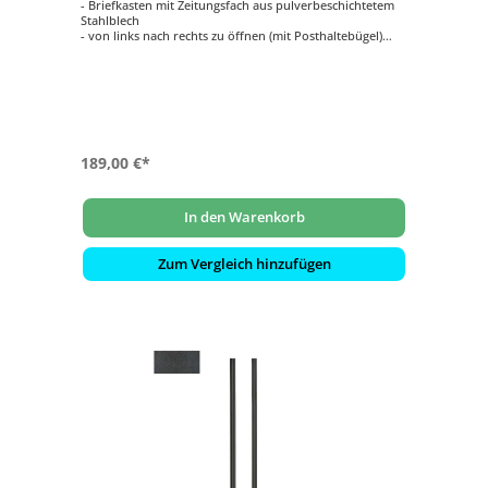
- Briefkasten mit Zeitungsfach aus pulverbeschichtetem
Stahlblech
- von links nach rechts zu öffnen (mit Posthaltebügel)
- mit innenliegendem Wasserschutzblech
- hochwertiges, stabiles Schloss mit Staubschutzklappe
und individueller Schlüsselnummer
- selbstklebendes, gravierfähiges Namensschild aus
Aluminium
189,00 €*
In den Warenkorb
Zum Vergleich hinzufügen