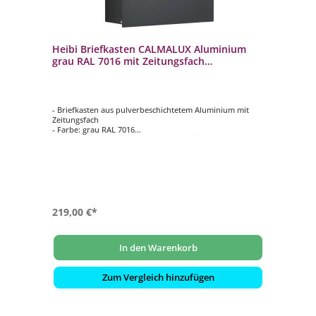
Heibi Briefkasten CALMALUX Aluminium
grau RAL 7016 mit Zeitungsfach
38,5x14x43,5 cm DIN C4 quer
- Briefkasten aus pulverbeschichtetem Aluminium mit
Zeitungsfach
- Farbe: grau RAL 7016
- von oben nach unten zu öffnen (mit Öffnungsstopp)
- innenliegendes Wasserschutzblech
- hochwertiges, stabiles Schloss mit Staubschutzklappe
und individueller Schlüsselnummer
- selbstklebendes, gravierfähiges Namensschild aus
Aluminium
219,00 €*
In den Warenkorb
Zum Vergleich hinzufügen