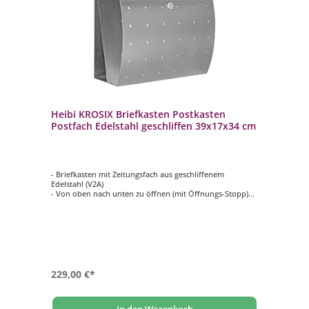
Heibi KROSIX Briefkasten Postkasten
Postfach Edelstahl geschliffen 39x17x34 cm
- Briefkasten mit Zeitungsfach aus geschliffenem
Edelstahl (V2A)
- Von oben nach unten zu öffnen (mit Öffnungs-Stopp)
- Innenliegendes Wasserschutzblech
- Mit Dichtung zwischen Tür und Gehäuse
- Hochwertiges, stabiles Schloss mit Staubschutzklappe
und individueller Schlüsselnummer
- Selbstklebendes, gravierfähiges Namensschild aus
Aluminium
229,00 €*
In den Warenkorb