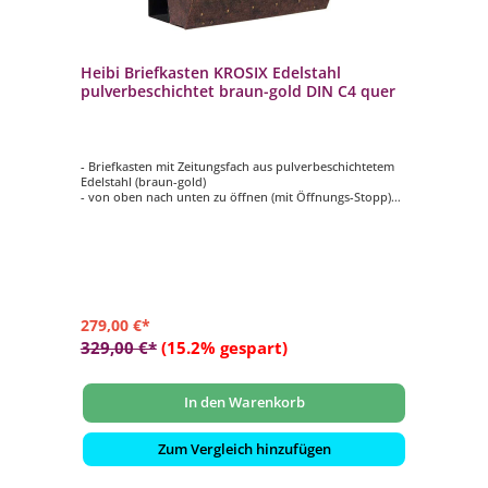
Heibi Briefkasten KROSIX Edelstahl
pulverbeschichtet braun-gold DIN C4 quer
- Briefkasten mit Zeitungsfach aus pulverbeschichtetem
Edelstahl (braun-gold)
- von oben nach unten zu öffnen (mit Öffnungs-Stopp)
- innenliegendes Wasserschutzblech
- mit Dichtung zwischen Tür und Gehäuse
- hochwertiges, stabiles Schloss mit Staubschutzklappe
und individueller Schlüsselnummer
- selbstklebendes, gravierfähiges Namensschild aus
Messing
279,00 €*
329,00 €*
(15.2% gespart)
In den Warenkorb
Zum Vergleich hinzufügen