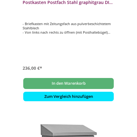
Postkasten Postfach Stahl graphitgrau DIN
C4 quer
- Briefkasten mit Zeitungsfach aus pulverbeschichtetem
Stahlblech
- Von links nach rechts zu öffnen (mit Posthaltebügel)
- Mit innenliegendem Wasserschutzblech
- Hochwertiges, stabiles Schloss mit Staubschutzklappe
und individueller Schlüsselnummer
- Selbstklebendes, gravierfähiges Namensschild aus
Aluminium
236,00 €*
In den Warenkorb
Zum Vergleich hinzufügen