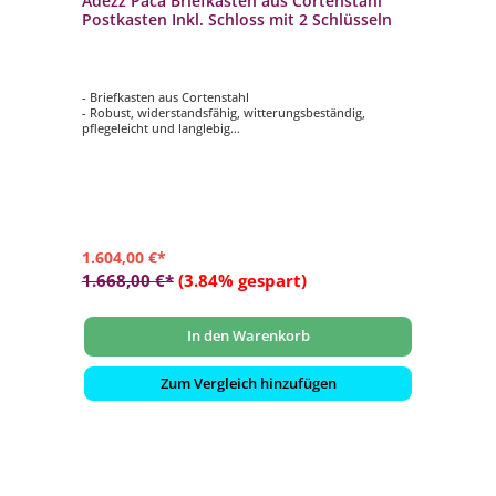
Adezz Paca Briefkasten aus Cortenstahl
Postkasten Inkl. Schloss mit 2 Schlüsseln
- Briefkasten aus Cortenstahl
- Robust, widerstandsfähig, witterungsbeständig,
pflegeleicht und langlebig
- Ausgestattet mit einem Soft-Open- und Anti-Diebstahl-
System
- Inklusive Schloss mit 2 Schlüsseln
- Die Materialstärke des Cortenstahls beträgt 2 mm
1.604,00 €*
1.668,00 €*
(3.84% gespart)
In den Warenkorb
Zum Vergleich hinzufügen