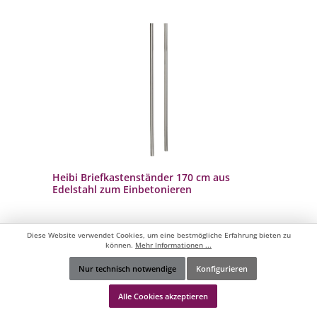
Heibi Briefkastenständer 170 cm aus
Edelstahl zum Einbetonieren
Diese Website verwendet Cookies, um eine bestmögliche Erfahrung bieten zu
- aus geschliffenem Edelstahl (V2A)
können.
Mehr Informationen ...
- Farbe: silber
- zum Einbetonieren
- inklusive Montageset
Nur technisch notwendige
Konfigurieren
- langlebig und hochwertig
Werkzeugleiste anzeigen
Alle Cookies akzeptieren