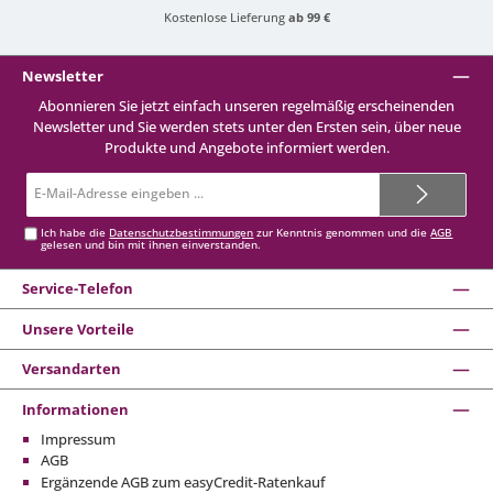
Kostenlose Lieferung
ab 99 €
Newsletter
Abonnieren Sie jetzt einfach unseren regelmäßig erscheinenden
Newsletter und Sie werden stets unter den Ersten sein, über neue
Produkte und Angebote informiert werden.
E-
Mail-
Adresse*
Ich habe die
Datenschutzbestimmungen
zur Kenntnis genommen und die
AGB
gelesen und bin mit ihnen einverstanden.
Service-Telefon
Unsere Vorteile
Versandarten
Informationen
Impressum
AGB
Ergänzende AGB zum easyCredit-Ratenkauf