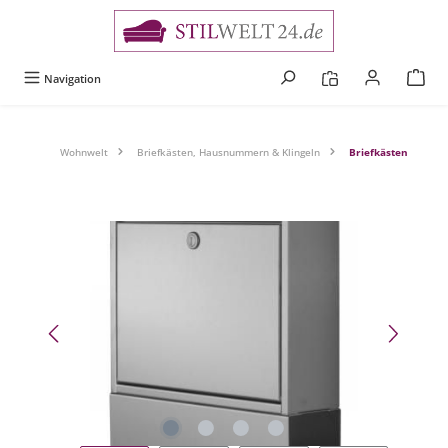
alt springen
Navigation
Wohnwelt
Briefkästen, Hausnummern & Klingeln
Briefkästen
Bildergalerie überspringen