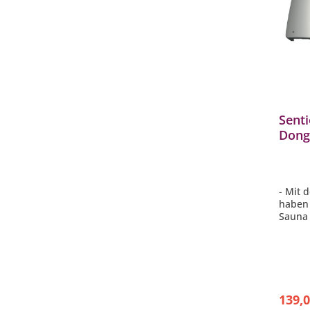
Sent
Dongl
Saun
RS48
- Mit 
haben 
Sauna 
- Die 
Apple 
Store 
- MySe
Saunaf
Combi 
139,0
- Komp