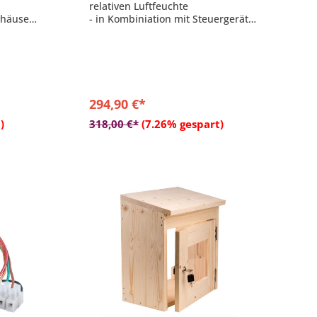
relativen Luftfeuchte
ehäuse
- in Kombiniation mit Steuergerät
Arend TX 350 K oder TX 550 Touch
n bzw.
- empfehlenswert bei gewerblichen
Einsatz
rieb
294,90 €*
ätzliche
b
In den Warenkorb
)
318,00 €*
(7.26% gespart)