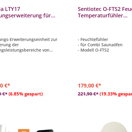
ia LTY17
Sentiotec O-FTS2 Feu
tungserweiterung für
Temperaturfühler
asteuerung
Feuchtigkeitsfühler f
terungseinheit für
Combi Saunaöfen
aofen
tungs-Erweiterungseinheit zur
- Feuchtefühler
erung der
- für Combi Saunaöfen
gsleistungsbereiche von
- Modell O-FTS2
rungen
ination mit der Steuerung
 C90, C105S, Griffin oder
angsleistung: 17 kW
0 €*
179,00 €*
In den Warenkorb
In den Warenkor
0 €*
(6.85% gespart)
221,90 €*
(19.33% gespar