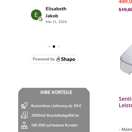
449,0
519,0
Senti
Leis
für 
Leist
- Maxi