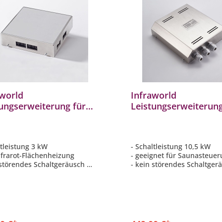
aworld
Infraworld
tungserweiterung für
Leistungserweiterun
rot Flächenheizung
Saunasteuerung
ergerät B6737
Schaltleistung 10,5 k
B3428
ltleistung 3 kW
- Schaltleistung 10,5 kW
Infrarot-Flächenheizung
- geeignet für Saunasteue
 störendes Schaltgeräusch
- kein störendes Schaltge
: 40 x 150 x 150 mm
- Maße: 57 x 215 x 240 mm 
T)