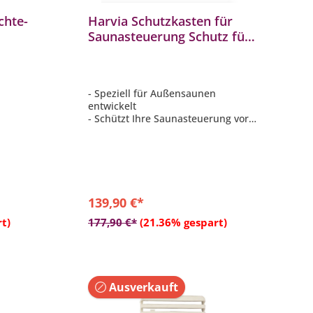
chte-
Harvia Schutzkasten für
Saunasteuerung Schutz für
ür
Saunasteuergerät
verschließbar
- Speziell für Außensaunen
entwickelt
- Schützt Ihre Saunasteuerung vor
Wettereinflüssen wie Wind, Regen
und Schnee
- Von außen verschließbar
- Mit Sichfenster
- Maße: B/H/T 35/40/20 cm
139,90 €*
b
In den Warenkorb
t)
177,90 €*
(21.36% gespart)
Ausverkauft