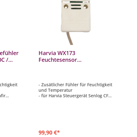
efühler
Harvia WX173
C /
Feuchtesensor
0 und
Feuchtefühler für Senlog
CF9C Combi Steuerung
chtigkeit
- Zusätlicher Fühler für Feuchtigkeit
und Temperatur
fir
- für Harvia Steuergerät Senlog CF9C
 Xenio
- Verwendung mit einem Combi/
net
Bio-Saunaofen mit
ombi/
Dampferzeugungsmodul
- Mit 3m Kabellänge
99,90 €*