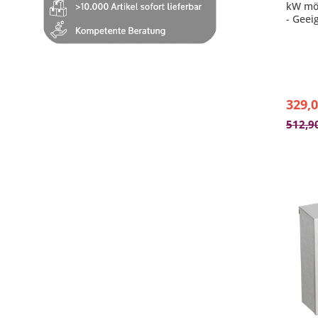
kW mö
- Geei
der Se
Serie
- Zur 
Schalt
- Schu
- Maße
329,0
512,9