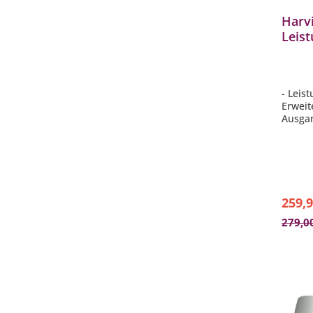
Harv
Leis
Saun
Erwei
Saun
- Leis
Erweit
Ausgan
Steue
- Komb
Harvia
Xenio
- Ausg
259,9
279,0