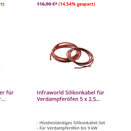
b
t)
116,90 €*
(14.54% gespart)
er für
Infraworld Silikonkabel für
r
Verdampferöfen 5 x 2,5
mm2, 4m und 5 x 1,5 mm2,
4m
- Htzebeständiges Silikonkabel-Set
- Für Verdampferöfen bis 9 kW