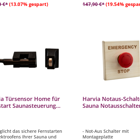
In den Warenkorb
In den Warenkor
com4 RS485, Pro B2/B3/C2/C3
0 €*
(13.07% gespart)
147,90 €*
(19.54% gespar
o D (mit BUS-CON-D)
 Dongle wird mittels
rkabel an die Steuerung
chlossen
ia Türsensor Home für
Harvia Notaus-Schalt
start Saunasteuerung
Sauna Notausschalte
Saunaöfen in
Notschalter für
akabine
Saunakabine
glicht das sichere Fernstarten
- Not-Aus Schalter mit
ektroofens Ihrer Sauna und
Montageplatte