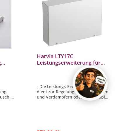
Harvia LTY17C
g
Leistungserweiterung für
Saunasteuerung mit
W
Saunaöfen mit Verdampfer
- Die Leistungs-Erweiterungseinheit
rung
dient zur Regelung von Elektro-Öfen
räusch
und Verdampfern oder den Combi-
(H x B x
Öfen
- Kombination mit der Steuerung
Harvia C90, C105S, Griffin oder
Xenio
- Ausgangsleistung: 17 kW