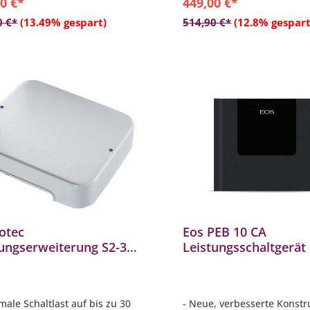
0 €*
449,00 €*
In den Warenkorb
In den Warenkor
0 €*
(13.49% gespart)
514,90 €*
(12.8% gespart
otec
Eos PEB 10 CA
tungserweiterung S2-30
Leistungsschaltgerät
Saunasteuerung
Leistungserweiterung
ungeinheit bis 30 kW
Saunasteuerung Anth
male Schaltlast auf bis zu 30
- Neue, verbesserte Konstr