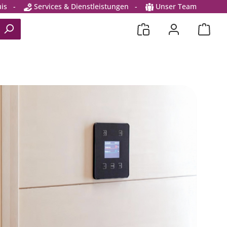
is
-
Services & Dienstleistungen
-
Unser Team