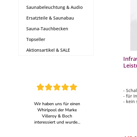
Saunabeleuchtung & Audio
Ersatzteile & Saunabau
Sauna-Tauchbecken
Topseller
Aktionsartikel & SALE
Infr
Leis
Infra
Steu
- Scha
- für 
- kein
- Maße