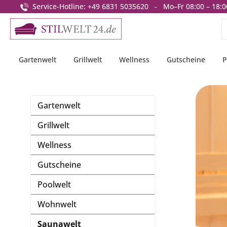
Service-Hotline: +49 6831 5035620 - Mo–Fr 08:00 – 18:0
springen
Zur Hauptnavigation springen
Gartenwelt
Grillwelt
Wellness
Gutscheine
P
Gartenwelt
Grillwelt
Wellness
Gutscheine
Poolwelt
Wohnwelt
Saunawelt