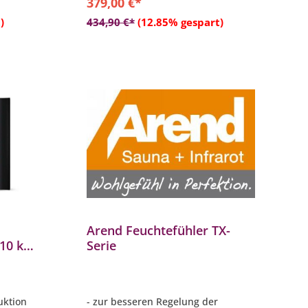
379,00 €*
b
In den Warenkorb
)
434,90 €*
(12.85% gespart)
Arend Feuchtefühler TX-
 10 kW
Serie
 für
razit
uktion
- zur besseren Regelung der