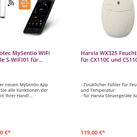
iotec MySentio WiFi
Harvia WX325 Feucht
e S-WIFI01 für
für CX110C und CS110
asteuerung home.com4
Bankfühler für CX17
5 und PRO Serie
CS170 Steuerung
der neuen MySentio App
- Zusätlicher Fühler für Feu
Sie alle Funktionen der
und Temperatur
in Ihrer Hand!
- für Harvia Steuergeräte Xa
App ist für mobile Geräte im
(CX170 und CS170) und für
App Store oder Google Play
(CX110C und CS110C) geeig
erhältlich
- Verwendung mit einem C
ntio App steuert alle
Bio-Saunaofen mit
ormen, egal ob finnisch,
Dampferzeugungsmodul
oder Infrarot
0 €*
119,00 €*
atibel mit Steuerung