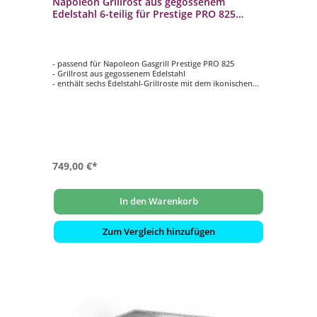
Napoleon Grillrost aus gegossenem
Edelstahl 6-teilig für Prestige PRO 825
S83027
- passend für Napoleon Gasgrill Prestige PRO 825
- Grillrost aus gegossenem Edelstahl
- enthält sechs Edelstahl-Grillroste mit dem ikonischen
Wellenmuster von Napoleon
- hervorragende Wärmeleitfähigkeit und
Hitzespeicherung
- pflegeleicht
749,00 €*
In den Warenkorb
Zum Vergleich hinzufügen