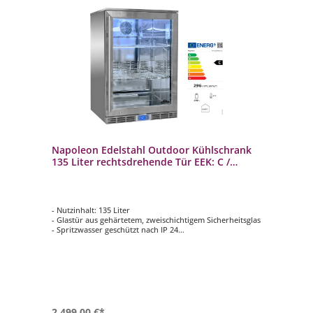
Napoleon Edelstahl Outdoor Kühlschrank
135 Liter rechtsdrehende Tür EEK: C /
Spektrum: A bis G
- Nutzinhalt: 135 Liter
- Glastür aus gehärtetem, zweischichtigem Sicherheitsglas
- Spritzwasser geschützt nach IP 24
- Komplette 304 Edelstahl Konstruktion
- Inklusive innenliegender LED Beleuchtung
2.499,00 €*