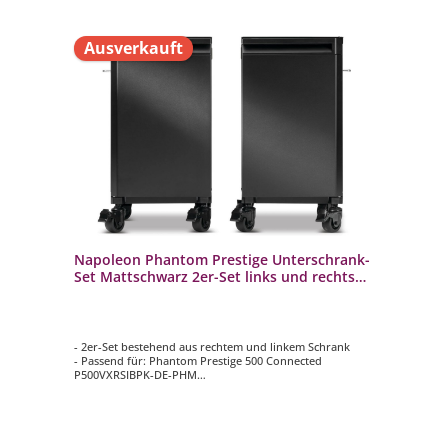
Ausverkauft
Napoleon Phantom Prestige Unterschrank-
Set Mattschwarz 2er-Set links und rechts
68004
- 2er-Set bestehend aus rechtem und linkem Schrank
- Passend für: Phantom Prestige 500 Connected
P500VXRSIBPK-DE-PHM
- Hochwertige mattschwarze Lackierung auf allen
Oberflächen
- Obere Schublade für schnellen Zugriff auf Arbeitshilfen
- Frei bewegliche Schränke mit 4 Lenkrollen