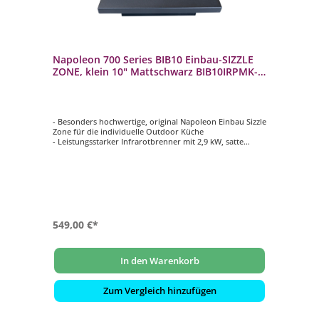
Napoleon 700 Series BIB10 Einbau-SIZZLE
ZONE, klein 10" Mattschwarz BIB10IRPMK-
CE
- Besonders hochwertige, original Napoleon Einbau Sizzle
Zone für die individuelle Outdoor Küche
- Leistungsstarker Infrarotbrenner mit 2,9 kW, satte
Brandings bei bis zu 980°C
- 7,5 mm WAVE Stabgrillrost aus Edelstahl, kugelgestrahlt
- Grillfläche: 23 x 26,5 cm
- Edelstahlabdeckung und entnehmbare
Fettauffangwanne aus Edelstahl
549,00 €*
In den Warenkorb
Zum Vergleich hinzufügen