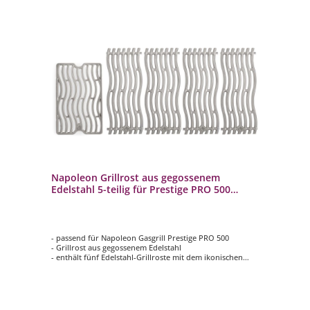
Napoleon Grillrost aus gegossenem
Edelstahl 5-teilig für Prestige PRO 500
S83020
- passend für Napoleon Gasgrill Prestige PRO 500
- Grillrost aus gegossenem Edelstahl
- enthält fünf Edelstahl-Grillroste mit dem ikonischen
Wellenmuster von Napoleon
- mit Gitter für den Seitenbrenner der Infrarot-Sear-
Station
- hervorragende Wärmeleitfähigkeit und
Hitzespeicherung