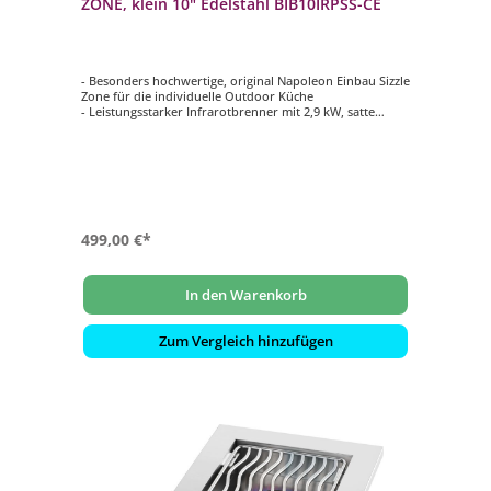
ZONE, klein 10" Edelstahl BIB10IRPSS-CE
- Besonders hochwertige, original Napoleon Einbau Sizzle
Zone für die individuelle Outdoor Küche
- Leistungsstarker Infrarotbrenner mit 2,9 kW, satte
Brandings bei bis zu 980°C
- 7,5 mm WAVE Stabgrillrost aus Edelstahl, kugelgestrahlt
- Grillfläche: 23 x 26,5 cm
- Edelstahlabdeckung und entnehmbare
Fettauffangwanne aus Edelstahl
499,00 €*
In den Warenkorb
Zum Vergleich hinzufügen