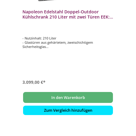
Napoleon Edelstahl Doppel-Outdoor
Kühlschrank 210 Liter mit zwei Türen EEK:
D / Spektrum: A bis G
- Nutzinhalt: 210 Liter
- Glastüren aus gehärtetem, zweischichtigem
Sicherheitsglas
- Spritzwasser geschützt nach IP 24
- Komplette 304 Edelstahl Konstruktion
- Inklusive innenliegender LED Beleuchtung
3.099,00 €*
In den Warenkorb
Zum Vergleich hinzufügen