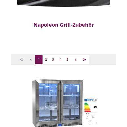
Napoleon Grill-Zubehör
1
2
3
4
5