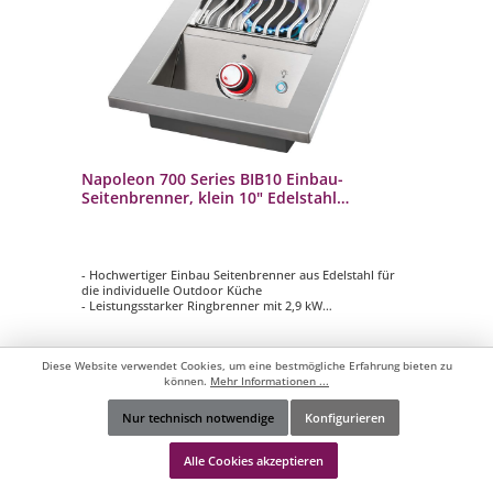
Napoleon 700 Series BIB10 Einbau-
Seitenbrenner, klein 10" Edelstahl
BIB10RTPSS-CE
- Hochwertiger Einbau Seitenbrenner aus Edelstahl für
die individuelle Outdoor Küche
- Leistungsstarker Ringbrenner mit 2,9 kW
- 7,5 mm WAVE Stabgrillrost aus Edelstahl, kugelgestrahlt
- Grillfläche: ca. 30 x 26 cm
- Edelstahlabdeckung zum Schutz vor Nässe und
Diese Website verwendet Cookies, um eine bestmögliche Erfahrung bieten zu
Verschmutzung
können.
Mehr Informationen ...
Nur technisch notwendige
Konfigurieren
449,00 €*
Werkzeugleiste anzeigen
Alle Cookies akzeptieren
In den Warenkorb