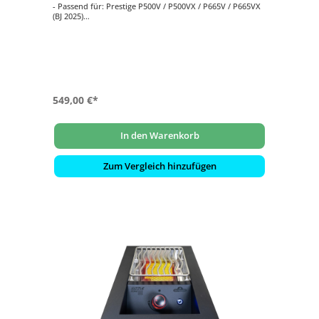
- Passend für: Prestige P500V / P500VX / P665V / P665VX
(BJ 2025)
- Hochwertige Edelstahlkonstruktion
- Obere Schublade für schnellen Zugriff auf Arbeitshilfen
- Frei bewegliche Schränke mit 4 Lenkrollen
549,00 €*
In den Warenkorb
Zum Vergleich hinzufügen