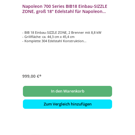
Napoleon 700 Series BIB18 Einbau-SIZZLE
ZONE, groß 18" Edelstahl für Napoleon
Einbau-Gasgrills
- BIB 18 Einbau-SIZZLE ZONE, 2 Brenner mit 8,8 kW
- Grillfläche: ca. 44,3 cm x 45,4 cm
- Komplette 304 Edelstahl Konstruktion
- 7,5 mm sandgestrahlte Grillroste aus Edelstahl
- Inkl. Edelstahl Deckel
999,00 €*
In den Warenkorb
Zum Vergleich hinzufügen