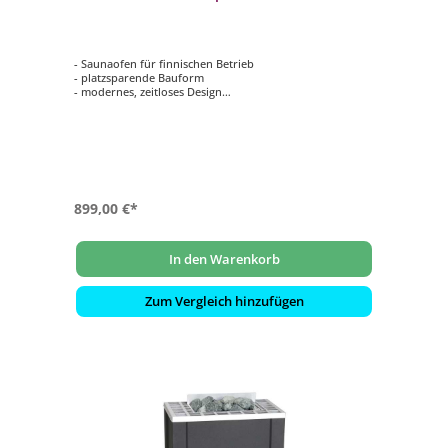
- Saunaofen für finnischen Betrieb
- platzsparende Bauform
- modernes, zeitloses Design
- Maße: 595 x 403 x 240 mm (HxBxT)
- Steinkammer: ca. 8 kg
899,00 €*
In den Warenkorb
Zum Vergleich hinzufügen