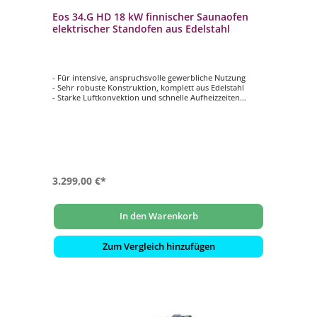
Eos 34.G HD 18 kW finnischer Saunaofen
elektrischer Standofen aus Edelstahl
- Für intensive, anspruchsvolle gewerbliche Nutzung
- Sehr robuste Konstruktion, komplett aus Edelstahl
- Starke Luftkonvektion und schnelle Aufheizzeiten
- Für Kabinenvolumen: 24 - 30 m³
- Steinkammer: 30 kg
3.299,00 €*
In den Warenkorb
Zum Vergleich hinzufügen