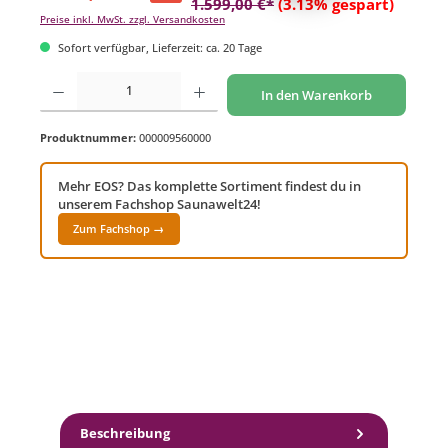
1.599,00 €*
(3.13% gespart)
Preise inkl. MwSt. zzgl. Versandkosten
Sofort verfügbar, Lieferzeit: ca. 20 Tage
Produkt Anzahl: Gib den gewünschten Wert ein oder benutze die Schaltflächen um di
In den Warenkorb
Produktnummer:
000009560000
Mehr EOS? Das komplette Sortiment findest du in
unserem Fachshop Saunawelt24!
Zum Fachshop →
Beschreibung