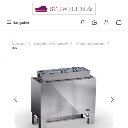
alt springen
Navigation
Saunawelt
Saunaöfen & Verdampfer
Finnischer Saunaofen
EOS
Bildergalerie überspringen