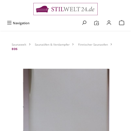
alt springen
Navigation
Saunawelt
Saunaöfen & Verdampfer
Finnischer Saunaofen
EOS
Bildergalerie überspringen