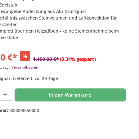
Edelstahl
schwungene Abdeckung aus Alu-Druckguss
erhältnis zwischen Steinvolumen und Luftkonvektion für
eizzeiten
omplett über den Heizstäben - keine Steinentnahme beim
eizstäbe
00 €*
%
1.499,00 €*
(3.34% gespart)
t. zzgl. Versandkosten
gbar, Lieferzeit: ca. 20 Tage
 Gib den gewünschten Wert ein oder benutze die Schaltflächen um die Anzahl
In den Warenkorb
mer:
000009550000