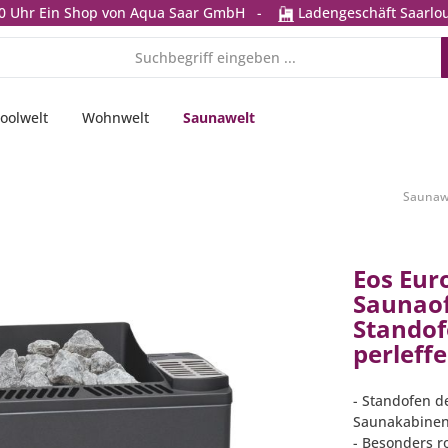
0 Uhr
Ein Shop von Aqua Saar GmbH
-
Ladengeschäft Saarlou
oolwelt
Wohnwelt
Saunawelt
Saunaw
Eos Eur
Saunao
Standof
perleffe
- Standofen d
Saunakabine
- Besonders r