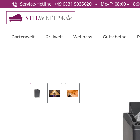
Service-Hotline: +49 6831 5035620 - Mo–Fr 08:00 – 18:0
springen
Zur Hauptnavigation springen
Gartenwelt
Grillwelt
Wellness
Gutscheine
P
Bildergalerie überspringen