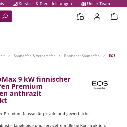
is
-
Services & Dienstleistungen
-
Unser Team
elt
Saunaöfen & Verdampfer
Finnischer Saunaofen
EOS
oMax 9 kW finnischer
fen Premium
en anthrazit
kt
er Premium-Klasse für private und gewerbliche
n
obuste, langlebige und servicefreundliche Konstruktion.