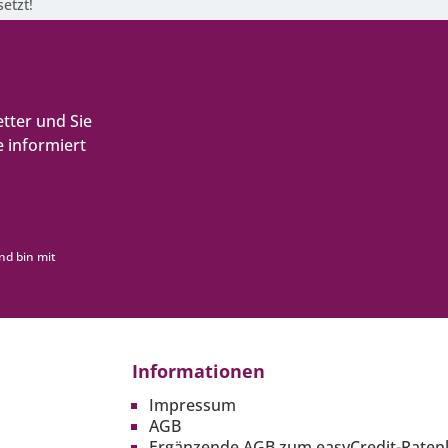
etzt!
tter und Sie
 informiert
nd bin mit
Informationen
Impressum
AGB
Ergänzende AGB zum easyCredit-Raten