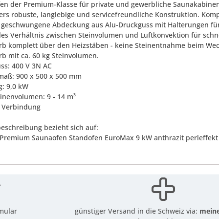
fen der Premium-Klasse für private und gewerbliche Saunakabine
ers robuste, langlebige und servicefreundliche Konstruktion. Kompl
t geschwungene Abdeckung aus Alu-Druckguss mit Halterungen für
les Verhältnis zwischen Steinvolumen und Luftkonvektion für schne
orb komplett über den Heizstäben - keine Steinentnahme beim Wec
rb mit ca. 60 kg Steinvolumen.
uss: 400 V 3N AC
maß: 900 x 500 x 500 mm
g: 9,0 kW
binenvolumen: 9 - 14 m³
l Verbindung
eschreibung bezieht sich auf:
s Premium Saunaofen Standofen EuroMax 9 kW anthrazit perleffekt
mular
günstiger Versand in die Schweiz via:
meine