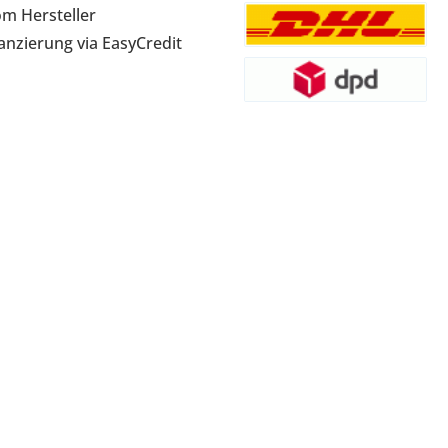
om Hersteller
anzierung via EasyCredit