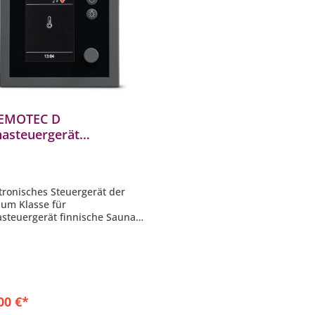
 EMOTEC D
asteuergerät
asteuerung für
ische Sauna Scharz
ktronisches Steuergerät der
um Klasse für
steuergerät finnische Sauna
arates, kompaktes Bedienteil
-Farbdisplay mit Menüführung
 Sprachen
e Bedienteil: 127 x 30 x 25
be: anthrazit/schwarz
00 €*