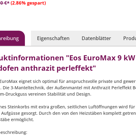
In den Warenkorb
0 €*
(2.86% gespart)
hreibung
Eigenschaften
Datenblätter
Produ
uktinformationen "Eos EuroMax 9 kW
ofen anthrazit perleffekt"
EuroMax eignet sich optimal für anspruchsvolle private und gewe
l. Die 3-Manteltechnik, der Außenmantel mit Anthrazit Perleffekt
m-Druckguss vereinen Stabilität und Design.
nes Steinkorbs mit extra großen, seitlichen Luftöffnungen wird für
e Aufgüsse gesorgt. Durch den von den Heizstäben komplett getren
stäbe ermöglicht.
eschreibung: