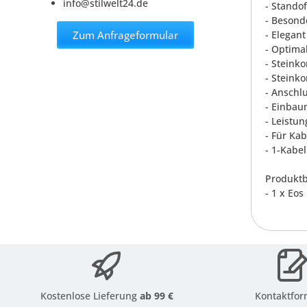
info@stilwelt24.de
- Stando
- Besond
Zum Anfrageformular
- Elegan
- Optima
- Steink
- Steinko
- Anschl
- Einbau
- Leistun
- Für Ka
- 1-Kabe
Produktb
- 1 x Eo
Kostenlose Lieferung
ab 99 €
Kontaktfor