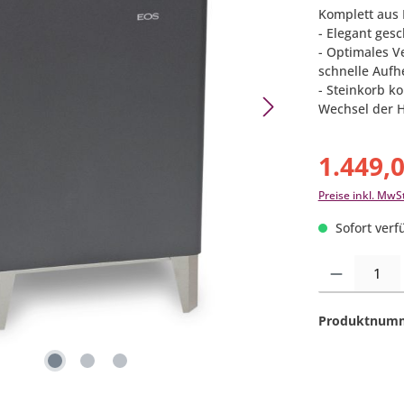
Komplett aus 
- Elegant ge
- Optimales V
schnelle Aufh
- Steinkorb k
Wechsel der H
1.449,
Preise inkl. MwS
Sofort verfü
Produkt Anzahl:
Produktnum