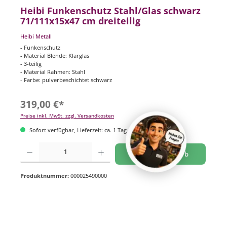
Heibi Funkenschutz Stahl/Glas schwarz
71/111x15x47 cm dreiteilig
Heibi Metall
- Funkenschutz
- Material Blende: Klarglas
- 3-teilig
- Material Rahmen: Stahl
- Farbe: pulverbeschichtet schwarz
319,00 €*
Preise inkl. MwSt. zzgl. Versandkosten
Sofort verfügbar, Lieferzeit: ca. 1 Tag
Produkt Anzahl: Gib den gewünschten Wert ein oder benutze die Schaltflächen um di
In den Warenkorb
Produktnummer:
000025490000