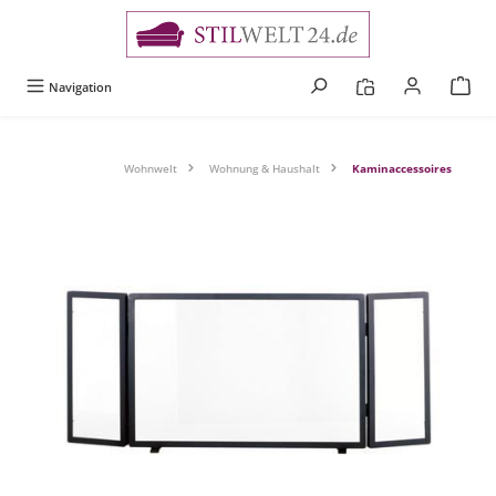
alt springen
Navigation
Wohnwelt
Wohnung & Haushalt
Kaminaccessoires
Bildergalerie überspringen