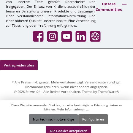
von unserem Team geprüft, überarbeitet und
Unsere
freigegeben. Der Einsatz von KI dient ausschließlich der
Communities
besseren Darstellung unserer Produkte und Leistungen,
einer verständlicheren Informationsvermittlung und
einer höheren Qualität unserer Inhalte. Eine Verwendung
zur Täuschung oder Irreführung erfolgt nicht.
Facebook
Instagram
YouTube
LinkedIn
Website
Vertrag widerrufen
* Alle Preise inkl. gesetzl. Mehrwertsteuer zzgl.
Versandkosten
und ggf.
Nachnahmegebühren, wenn nicht anders angegeben.
© 2026 Stilwelt24 - Alle Rechte vorbehalten. Theme by
ThemeWare®
Diese Website verwendet Cookies, um eine bestmögliche Erfahrung bieten zu
können.
Mehr Informationen ...
Nur technisch notwendige
Konfigurieren
Werkzeugleiste anzeigen
Alle Cookies akzeptieren