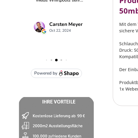
Prod
50mba
Mit dem 
sichere 
Schlauch
Druck: 5
Kompatib
Der Einb
Produktb
1x Weber