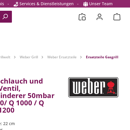
is
-
Services & Dienstleistungen
-
Unser Team
illwelt
Weber Grill
Weber Ersatzteile
Ersatzteile Gasgrill
chlauch und
Ventil,
inderer 50mbar
0/ Q 1000 / Q
 1200
: 22 cm
ar