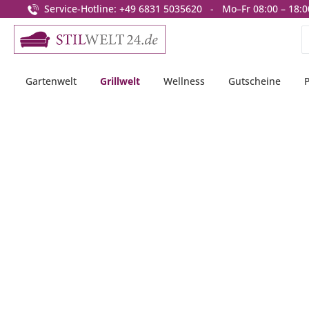
Service-Hotline: +49 6831 5035620 - Mo–Fr 08:00 – 18:0
springen
Zur Hauptnavigation springen
Gartenwelt
Grillwelt
Wellness
Gutscheine
Bildergalerie überspringen