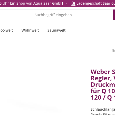
0 Uhr
Ein Shop von Aqua Saar GmbH
-
Ladengeschäft Saarlou
Poolwelt
Wohnwelt
Saunawelt
Gr
Weber S
Regler, 
Druckm
für Q 10
120 / Q
Schlauchlänge
Druck: 50 mb