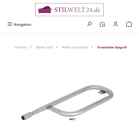
alt springen
Navigation
Grillwelt
Weber Grill
Weber Ersatzteile
Ersatzteile Gasgrill
Bildergalerie überspringen