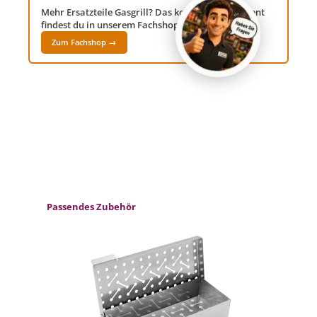
Mehr Ersatzteile Gasgrill? Das komplette Sortiment
findest du in unserem Fachshop Grillwelt24!
Zum Fachshop →
Produktgalerie überspringen
Passendes Zubehör