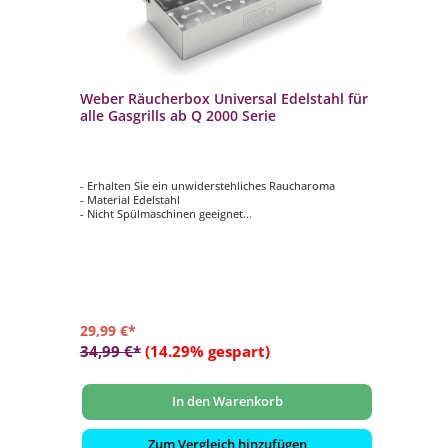
7
Weber Räucherbox Universal Edelstahl für
We
alle Gasgrills ab Q 2000 Serie
Pu
- Erhalten Sie ein unwiderstehliches Raucharoma
- 
- Material Edelstahl
Ih
- Nicht Spülmaschinen geeignet
- M
ll-
- geeignet für alle Gasgrills ab Q 2000 Serie
- z
- Maße: ca. 5 x 12 x 25 cm (HxBxT)
Ge
- g
Ele
29,99 €*
62
34,99 €*
(14.29% gespart)
72
In den Warenkorb
Zum Vergleich hinzufügen