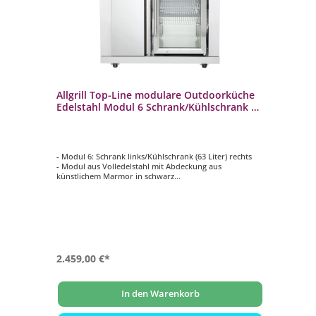
he
Allgrill Top-Line modulare Outdoorküche
Al
Edelstahl Modul 6 Schrank/Kühlschrank 63
Ed
Liter
Li
- Modul 6: Schrank links/Kühlschrank (63 Liter) rechts
- M
- Modul aus Volledelstahl mit Abdeckung aus
- 
künstlichem Marmor in schwarz
kü
en
- CASO-Kompressor-Kühlschrank
- 
- Schrank mit 3 Regalfächern
- z
ne
- Anbau rechts und links vom Gasgrill, einem anderen
- A
arat
Modul oder Eckteil möglich
Mo
2.459,00 €*
1.
In den Warenkorb