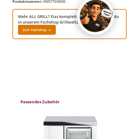
Produktnummer:
000577030000
Mehr ALL GRILL? Das komplette Sortiment findest du
in unserem Fachshop Grillwelt24!
Zum Fachshop →
Produktgalerie überspringen
Passendes Zubehör