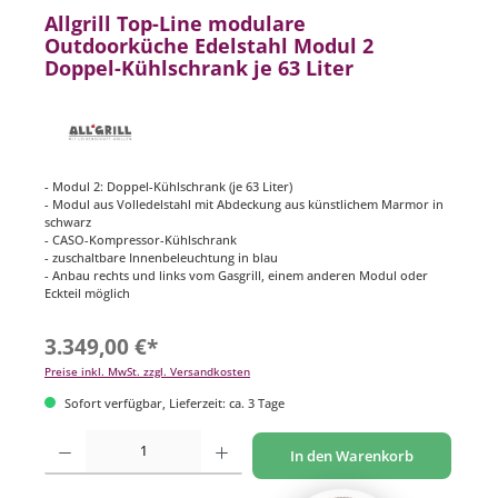
Allgrill Top-Line modulare
Outdoorküche Edelstahl Modul 2
Doppel-Kühlschrank je 63 Liter
- Modul 2: Doppel-Kühlschrank (je 63 Liter)
- Modul aus Volledelstahl mit Abdeckung aus künstlichem Marmor in
schwarz
- CASO-Kompressor-Kühlschrank
- zuschaltbare Innenbeleuchtung in blau
- Anbau rechts und links vom Gasgrill, einem anderen Modul oder
Eckteil möglich
3.349,00 €*
Preise inkl. MwSt. zzgl. Versandkosten
Sofort verfügbar, Lieferzeit: ca. 3 Tage
Produkt Anzahl: Gib den gewünschten Wert ein oder benutze die Schaltflächen um di
In den Warenkorb