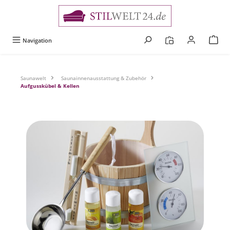
alt springen
Navigation
Saunawelt
Saunainnenausstattung & Zubehör
Aufgusskübel & Kellen
Bildergalerie überspringen