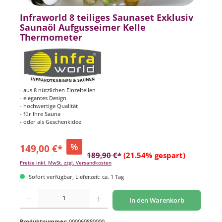
Infraworld 8 teiliges Saunaset Exklusiv
Saunaöl Aufgusseimer Kelle
Thermometer
- aus 8 nützlichen Einzelteilen
- elegantes Design
- hochwertige Qualität
- für Ihre Sauna
- oder als Geschenkidee
%
149,00 €*
189,90 €*
(21.54% gespart)
Preise inkl. MwSt. zzgl. Versandkosten
Sofort verfügbar, Lieferzeit: ca. 1 Tag
Produkt Anzahl: Gib den gewünschten Wert ein oder benutze die Schaltflächen um di
In den Warenkorb
Produktnummer:
000060880000