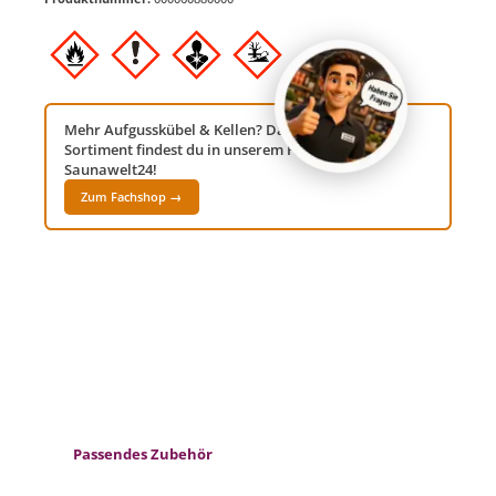
Mehr Aufgusskübel & Kellen? Das komplette
Sortiment findest du in unserem Fachshop
Saunawelt24!
Zum Fachshop →
Produktgalerie überspringen
Passendes Zubehör