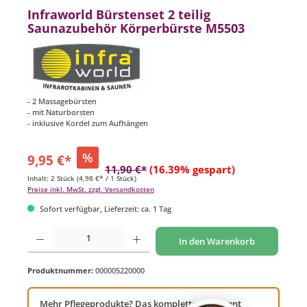
Infraworld Bürstenset 2 teilig
Saunazubehör Körperbürste M5503
- 2 Massagebürsten
- mit Naturborsten
- inklusive Kordel zum Aufhängen
%
9,95 €*
11,90 €*
(16.39% gespart)
Inhalt:
2 Stück
(4,98 €* / 1 Stück)
Preise inkl. MwSt. zzgl. Versandkosten
Sofort verfügbar, Lieferzeit: ca. 1 Tag
Produkt Anzahl: Gib den gewünschten Wert ein oder benutze die Schaltflächen um di
In den Warenkorb
Produktnummer:
000005220000
Mehr Pflegeprodukte? Das komplette Sortiment