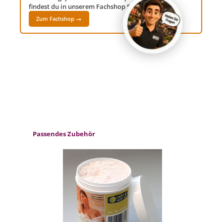
findest du in unserem Fachshop Saunawelt24!
Zum Fachshop →
Produktgalerie überspringen
Passendes Zubehör