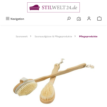
alt springen
Navigation
Saunawelt
Saunaaufgüsse & Pflegeprodukte
Pflegeprodukte
Bildergalerie überspringen