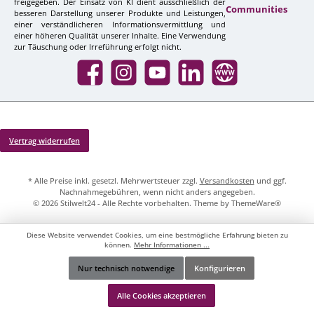
freigegeben. Der Einsatz von KI dient ausschließlich der
Communities
besseren Darstellung unserer Produkte und Leistungen,
einer verständlicheren Informationsvermittlung und
einer höheren Qualität unserer Inhalte. Eine Verwendung
zur Täuschung oder Irreführung erfolgt nicht.
Facebook
Instagram
YouTube
LinkedIn
Website
Vertrag widerrufen
* Alle Preise inkl. gesetzl. Mehrwertsteuer zzgl.
Versandkosten
und ggf.
Nachnahmegebühren, wenn nicht anders angegeben.
© 2026 Stilwelt24 - Alle Rechte vorbehalten. Theme by
ThemeWare®
Diese Website verwendet Cookies, um eine bestmögliche Erfahrung bieten zu
können.
Mehr Informationen ...
Nur technisch notwendige
Konfigurieren
Werkzeugleiste anzeigen
Alle Cookies akzeptieren