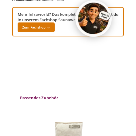
Mehr Infraworld? Das komplette Sortiment findest du
in unserem Fachshop Saunawelt24!
Zum Fachshop →
Produktgalerie überspringen
Passendes Zubehör