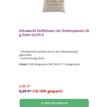
Infraworld Duftkissen mit Zirbenspänen 20
In
g Zirbe S2275-5
Kr
S2
- Inhaltsstoffe werden durch den Wasserdampf
- 
gebunden
- 
- Duftrichtung Zirbe
- 
- wirkt wohltuend auf Körper und Geist
- F
Inhalt:
0.02 Kilogramm
(347,50 €* / 1 Kilogramm)
In
- Füllmenge 20 g
6,95 €*
6,
8,29 €*
(16.16% gespart)
7,
In den Warenkorb