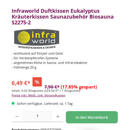
Infraworld Duftkissen Eukalyptus
Kräuterkissen Saunazubehör Biosauna
S2275-2
- wohltuend auf Körper und Geist
- für Verdampferofen-Systeme
- angenehmes Klima in Sauna- und Infrarotkabine
- Füllmenge 20 g
%
6,49 €*
7,90 €*
(17.85% gespart)
Inhalt:
0.02 Kilogramm
(324,50 €* / 1 Kilogramm)
Preise inkl. MwSt. zzgl. Versandkosten
Sofort verfügbar, Lieferzeit: ca. 1 Tag
Produkt Anzahl: Gib den gewünschten Wert ein oder benutze die Schaltflächen um di
In den Warenkorb
Produktnummer:
000043710000