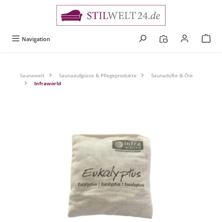
alt springen
Navigation
Saunawelt
Saunaaufgüsse & Pflegeprodukte
Saunadüfte & Öle
Infraworld
Bildergalerie überspringen