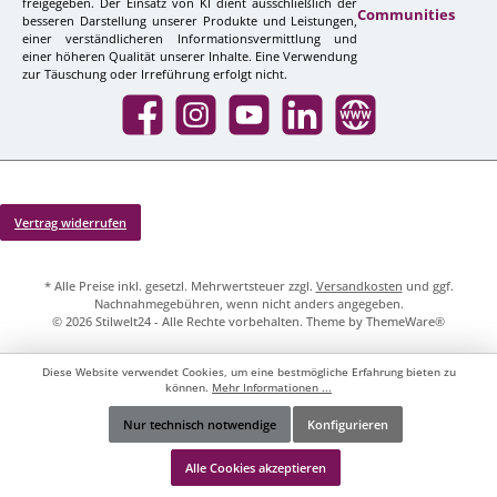
freigegeben. Der Einsatz von KI dient ausschließlich der
Communities
besseren Darstellung unserer Produkte und Leistungen,
einer verständlicheren Informationsvermittlung und
einer höheren Qualität unserer Inhalte. Eine Verwendung
zur Täuschung oder Irreführung erfolgt nicht.
Facebook
Instagram
YouTube
LinkedIn
Website
Vertrag widerrufen
* Alle Preise inkl. gesetzl. Mehrwertsteuer zzgl.
Versandkosten
und ggf.
Nachnahmegebühren, wenn nicht anders angegeben.
© 2026 Stilwelt24 - Alle Rechte vorbehalten. Theme by
ThemeWare®
Diese Website verwendet Cookies, um eine bestmögliche Erfahrung bieten zu
können.
Mehr Informationen ...
Nur technisch notwendige
Konfigurieren
Werkzeugleiste anzeigen
Alle Cookies akzeptieren