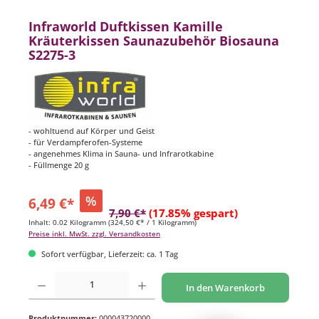
Infraworld Duftkissen Kamille
Kräuterkissen Saunazubehör Biosauna
S2275-3
- wohltuend auf Körper und Geist
- für Verdampferofen-Systeme
- angenehmes Klima in Sauna- und Infrarotkabine
- Füllmenge 20 g
%
6,49 €*
7,90 €*
(17.85% gespart)
Inhalt:
0.02 Kilogramm
(324,50 €* / 1 Kilogramm)
Preise inkl. MwSt. zzgl. Versandkosten
Sofort verfügbar, Lieferzeit: ca. 1 Tag
Produkt Anzahl: Gib den gewünschten Wert ein oder benutze die Schaltflächen um di
In den Warenkorb
Produktnummer:
000043720000