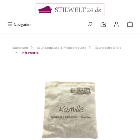
alt springen
Navigation
Saunawelt
Saunaaufgüsse & Pflegeprodukte
Saunadüfte & Öle
Infraworld
Bildergalerie überspringen