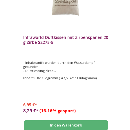
Infraworld Duftkissen mit Zirbenspänen 20
In
g Zirbe S2275-5
Kr
S2
- Inhaltsstoffe werden durch den Wasserdampf
- 
gebunden
- 
- Duftrichtung Zirbe
- 
- wirkt wohltuend auf Körper und Geist
- F
Inhalt:
0.02 Kilogramm
(347,50 €* / 1 Kilogramm)
In
- Füllmenge 20 g
6,95 €*
6,
8,29 €*
(16.16% gespart)
7,
In den Warenkorb