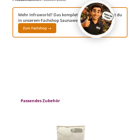
Mehr Infraworld? Das komplette Sortiment findest du
in unserem Fachshop Saunawelt24!
Zum Fachshop →
Produktgalerie überspringen
Passendes Zubehör