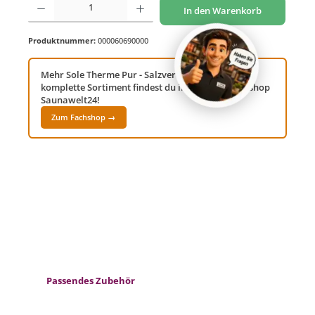
In den Warenkorb
Produktnummer:
000060690000
Mehr Sole Therme Pur - Salzverdampfer? Das
komplette Sortiment findest du in unserem Fachshop
Saunawelt24!
Zum Fachshop →
Produktgalerie überspringen
Passendes Zubehör