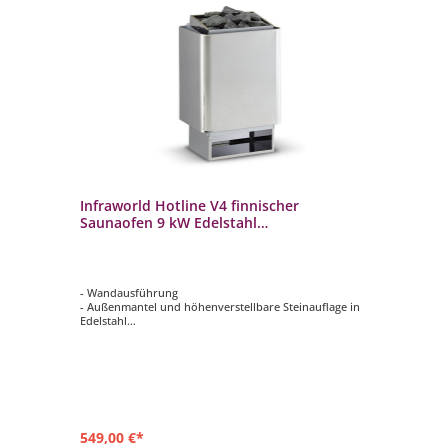
Infraworld Hotline V4 finnischer
In
,5
Saunaofen 9 kW Edelstahl
Ho
Wandausführung B6612
- Wandausführung
- s
- Außenmantel und höhenverstellbare Steinauflage in
- i
Edelstahl
- 
- Stromanschluss rückseitig
- L
- inklusive 15 kg Saunsteinen
- 
- Maße: 780 x 375 x 360 mm
549,00 €*
1.