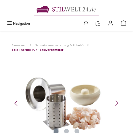
alt springen
Navigation
Saunawelt
Saunainnenausstattung & Zubehör
Sole Therme Pur - Salzverdampfer
Bildergalerie überspringen