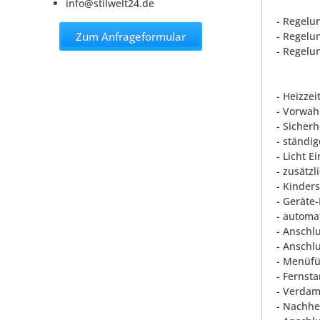
info@stilwelt24.de
- Regelu
Zum Anfrageformular
- Regelu
- Regelu
- Heizze
- Vorwah
- Sicher
- ständi
- Licht E
- zusätz
- Kinder
- Geräte
- automa
- Anschl
- Anschl
- Menüfüh
- Fernsta
- Verdam
- Nachhe