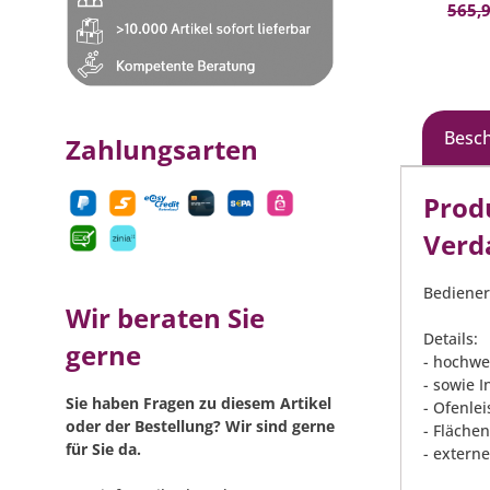
565,9
Besc
Zahlungsarten
Prod
Verd
Bediener
Wir beraten Sie
Details:
gerne
- hochwe
- sowie 
Sie haben Fragen zu diesem Artikel
- Ofenlei
oder der Bestellung? Wir sind gerne
- Fläche
für Sie da.
- extern