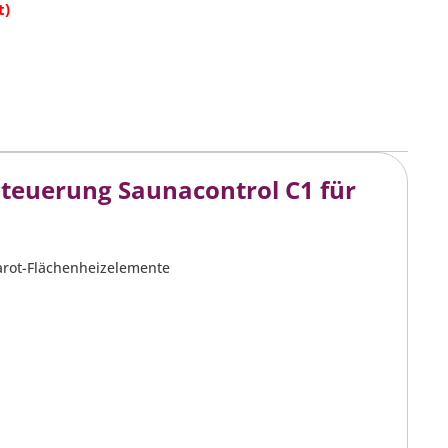
rb
t)
teuerung Saunacontrol C1 für
arot-Flächenheizelemente