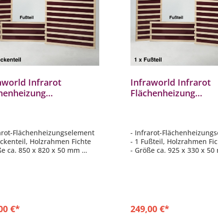
aworld Infrarot
Infraworld Infrarot
henheizung
Flächenheizung
elelemente Rückenteil
Einzelelemente Fusst
te B3366
Fichte 92,5 x 33 cm
rarot-Flächenheizungselement
- Infrarot-Flächenheizung
ückenteil, Holzrahmen Fichte
- 1 Fußteil, Holzrahmen Fi
ße ca. 850 x 820 x 50 mm
- Größe ca. 925 x 330 x 5
 Watt
- 170 Watt
00 €*
249,00 €*