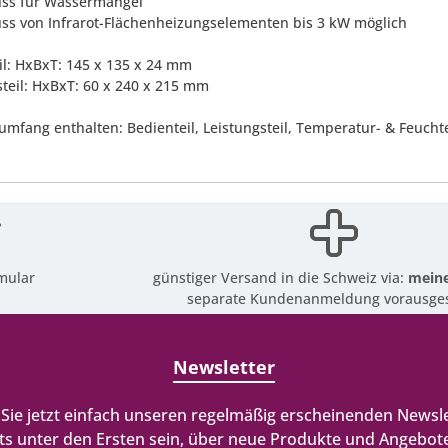
uss für Wassermangel
uss von Infrarot-Flächenheizungselementen bis 3 kW möglich
il: HxBxT: 145 x 135 x 24 mm
steil: HxBxT: 60 x 240 x 215 mm
rumfang enthalten: Bedienteil, Leistungsteil, Temperatur- & Feucht
mular
günstiger Versand in die Schweiz via:
meine
separate Kundenanmeldung vorausges
Newsletter
Sie jetzt einfach unseren regelmäßig erscheinenden Newsle
ts unter den Ersten sein, über neue Produkte und Angebote