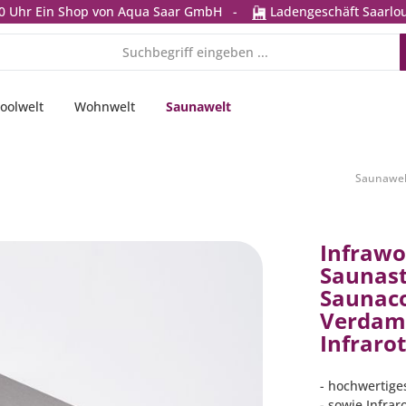
0 Uhr
Ein Shop von Aqua Saar GmbH
-
Ladengeschäft Saarlou
oolwelt
Wohnwelt
Saunawelt
Saunawel
Infrawo
Saunas
Saunaco
Verdam
Infraro
- hochwertige
- sowie Infra