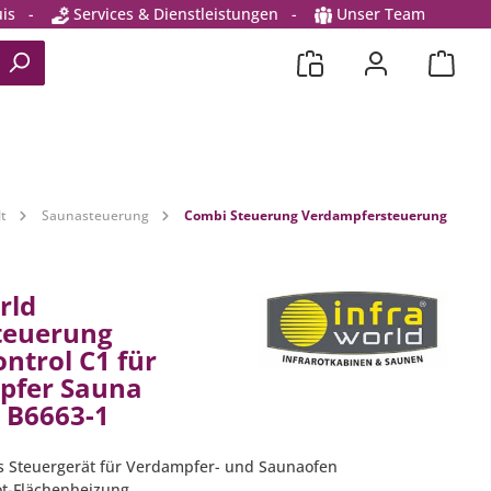
is
-
Services & Dienstleistungen
-
Unser Team
t
Saunasteuerung
Combi Steuerung Verdampfersteuerung
rld
teuerung
ntrol C1 für
pfer Sauna
t B6663-1
s Steuergerät für Verdampfer- und Saunaofen
rot-Flächenheizung