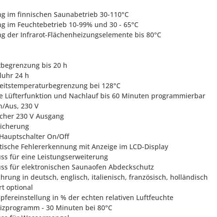
ng im finnischen Saunabetrieb 30-110°C
ng im Feuchtebetrieb 10-99% und 30 - 65°C
ng der Infrarot-Flächenheizungselemente bis 80°C
itbegrenzung bis 20 h
luhr 24 h
heitstemperaturbegrenzung bei 128°C
ge Lüfterfunktion und Nachlauf bis 60 Minuten programmierbar
in/Aus, 230 V
licher 230 V Ausgang
sicherung
-Hauptschalter On/Off
tische Fehlererkennung mit Anzeige im LCD-Display
uss für eine Leistungserweiterung
uss für elektronischen Saunaofen Abdeckschutz
rung in deutsch, englisch, italienisch, französisch, holländisch
rt optional
pfereinstellung in % der echten relativen Luftfeuchte
izprogramm - 30 Minuten bei 80°C