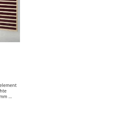
eil
selement
chte
0 mm