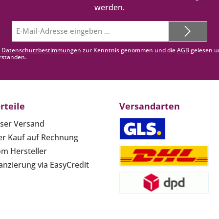
werden.
E-
Mail-
Adresse*
e
Datenschutzbestimmungen
zur Kenntnis genommen und die
AGB
gelesen u
rstanden.
rteile
Versandarten
ser Versand
r Kauf auf Rechnung
om Hersteller
anzierung via EasyCredit