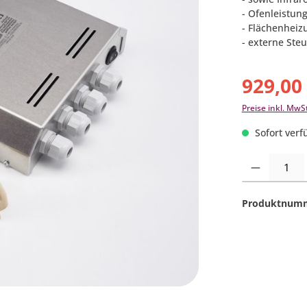
- Ofenleistung
- Flächenheiz
- externe Ste
929,00
Preise inkl. MwS
Sofort verfü
Produkt Anzahl:
Produktnum