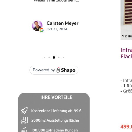
Infr
Fläc
Einz
Fich
- Inf
- 1 R
- Grö
- 460
499,