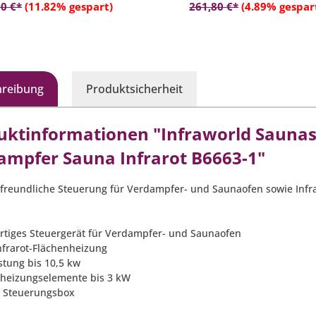
In den Warenkorb
In den Warenko
0 €*
(11.82% gespart)
261,80 €*
(4.89% gespar
hreibung
Produktsicherheit
uktinformationen "Infraworld Saunas
ampfer Sauna Infrarot B6663-1"
freundliche Steuerung für Verdampfer- und Saunaofen sowie Infr
rtiges Steuergerät für Verdampfer- und Saunaofen
Infrarot-Flächenheizung
stung bis 10,5 kw
nheizungselemente bis 3 kW
e Steuerungsbox