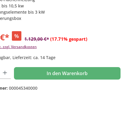
 bis 10,5 kw
ungselemente bis 3 kW
uerungsbox
 €*
%
1.129,00 €*
(17.71% gespart)
t. zzgl. Versandkosten
gbar, Lieferzeit: ca. 14 Tage
 Gib den gewünschten Wert ein oder benutze die Schaltflächen um die Anzahl
In den Warenkorb
mer:
000045340000