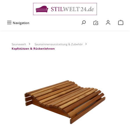
alt springen
Navigation
Saunawelt
Saunainnenausstattung & Zubehör
Kopfstützen & Rückenlehnen
Bildergalerie überspringen