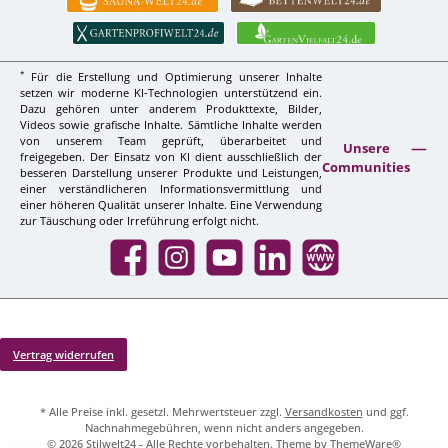
*
Für die Erstellung und Optimierung unserer Inhalte
setzen wir moderne KI-Technologien unterstützend ein.
Dazu gehören unter anderem Produkttexte, Bilder,
Videos sowie grafische Inhalte. Sämtliche Inhalte werden
von unserem Team geprüft, überarbeitet und
Unsere
freigegeben. Der Einsatz von KI dient ausschließlich der
Communities
besseren Darstellung unserer Produkte und Leistungen,
einer verständlicheren Informationsvermittlung und
einer höheren Qualität unserer Inhalte. Eine Verwendung
zur Täuschung oder Irreführung erfolgt nicht.
Facebook
Instagram
YouTube
LinkedIn
Website
Vertrag widerrufen
* Alle Preise inkl. gesetzl. Mehrwertsteuer zzgl.
Versandkosten
und ggf.
Nachnahmegebühren, wenn nicht anders angegeben.
© 2026 Stilwelt24 - Alle Rechte vorbehalten. Theme by
ThemeWare®