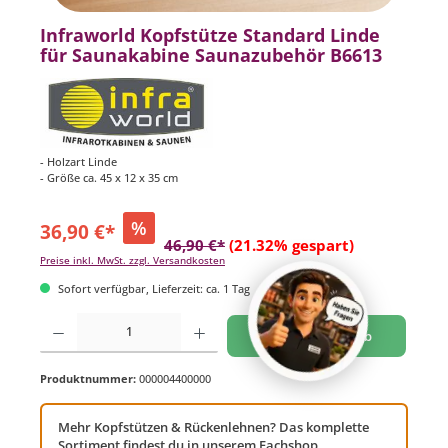
Infraworld Kopfstütze Standard Linde
für Saunakabine Saunazubehör B6613
- Holzart Linde
- Größe ca. 45 x 12 x 35 cm
%
36,90 €*
46,90 €*
(21.32% gespart)
Preise inkl. MwSt. zzgl. Versandkosten
Sofort verfügbar, Lieferzeit: ca. 1 Tag
Produkt Anzahl: Gib den gewünschten Wert ein oder benutze die Schaltflächen um di
In den Warenkorb
Produktnummer:
000004400000
Mehr Kopfstützen & Rückenlehnen? Das komplette
Sortiment findest du in unserem Fachshop