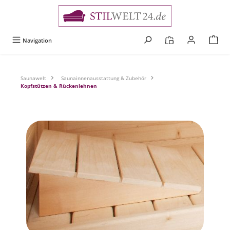
alt springen
Navigation
Saunawelt
Saunainnenausstattung & Zubehör
Kopfstützen & Rückenlehnen
Bildergalerie überspringen