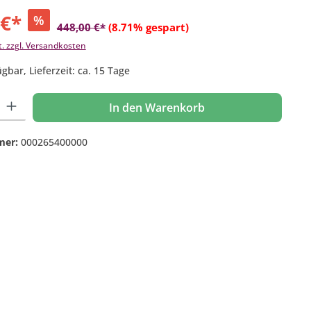
 €*
%
448,00 €*
(8.71% gespart)
t. zzgl. Versandkosten
gbar, Lieferzeit: ca. 15 Tage
 Gib den gewünschten Wert ein oder benutze die Schaltflächen um die Anzahl
In den Warenkorb
mer:
000265400000