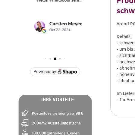
Prod
schw
Arend Rü
Details:
- schwe
- um bis 
- sichtb
- hochwe
- abnehm
- höhenv
- ideal 
Im Liefe
- 1 x Ar