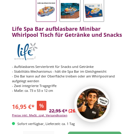
Life Spa Bar aufblasbare Minibar
Whirlpool Tisch für Getränke und Snacks
- Aufblasbares Servierbrett für Snacks und Getränke
- Stabilitäts-Mechanismus - hält die Spa Bar im Gleichgewicht
- Die Bar kann auf der Oberfläche treiben oder am Whirlpoolrand
aufgelegt werden
- Zwei integrierte Tragegriffe
- Maße: ca. 73 x 53 x 12 cm
%
16,95 €*
22,95 €*
(26.14% gespart)
Preise inkl. MwSt. zzgl. Versandkosten
Sofort verfügbar, Lieferzeit: ca. 1 Tag
Produkt Anzahl: Gib den gewünschten Wert ein oder benutze die Schaltflächen um di