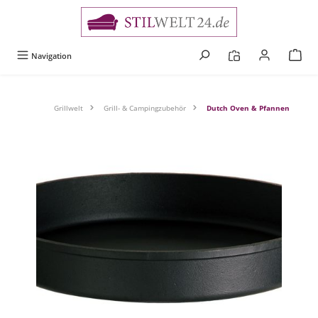
alt springen
Navigation
Grillwelt
Grill- & Campingzubehör
Dutch Oven & Pfannen
Bildergalerie überspringen