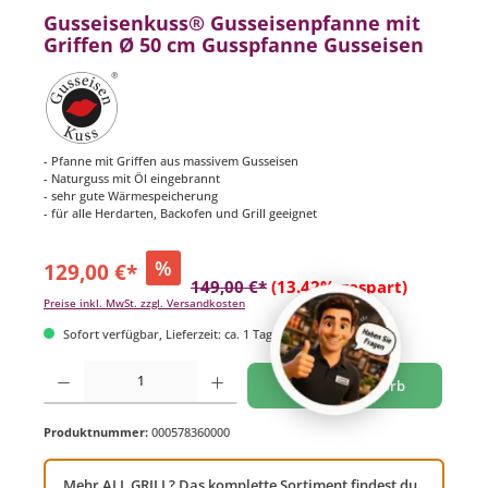
Gusseisenkuss® Gusseisenpfanne mit
Griffen Ø 50 cm Gusspfanne Gusseisen
- Pfanne mit Griffen aus massivem Gusseisen
- Naturguss mit Öl eingebrannt
- sehr gute Wärmespeicherung
- für alle Herdarten, Backofen und Grill geeignet
%
129,00 €*
149,00 €*
(13.42% gespart)
Preise inkl. MwSt. zzgl. Versandkosten
Sofort verfügbar, Lieferzeit: ca. 1 Tag
Produkt Anzahl: Gib den gewünschten Wert ein oder benutze die Schaltflächen um di
In den Warenkorb
Produktnummer:
000578360000
Mehr ALL GRILL? Das komplette Sortiment findest du