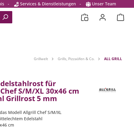
is
-
Services & Dienstleistungen
-
Unser Team
Grillwelt
Grills, Pizzaöfen & Co.
ALL GRILL
 Edelstahlrost für
l Chef S/M/XL 30x46 cm
l Grillrost 5 mm
das Modell Allgrill Chef S/M/XL
ittelechtem Edelstahl
0x46 cm