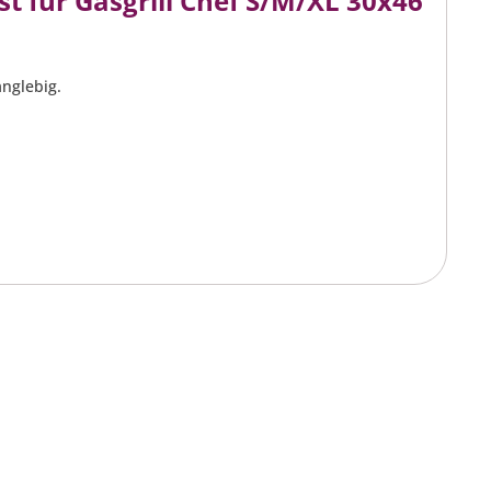
st für Gasgrill Chef S/M/XL 30x46
anglebig.