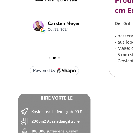
Produ
cm Ed
Der Grill
- passend
- aus le
- Maße: 
- 5 mm s
- Gewicht