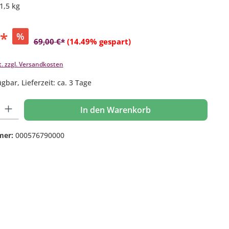
 1,5 kg
€*
%
69,00 €*
(14.49% gespart)
t. zzgl. Versandkosten
gbar, Lieferzeit: ca. 3 Tage
 Gib den gewünschten Wert ein oder benutze die Schaltflächen um die Anzahl
In den Warenkorb
mer:
000576790000