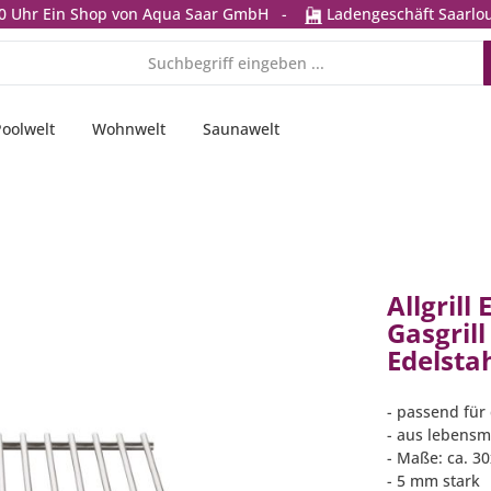
0 Uhr
Ein Shop von Aqua Saar GmbH
-
Ladengeschäft Saarlou
Poolwelt
Wohnwelt
Saunawelt
Allgrill
Gasgril
Edelstah
- passend für 
- aus lebensm
- Maße: ca. 3
- 5 mm stark