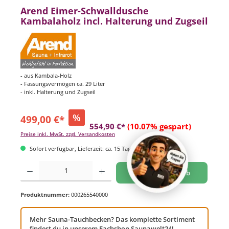
Arend Eimer-Schwalldusche
Kambalaholz incl. Halterung und Zugseil
- aus Kambala-Holz
- Fassungsvermögen ca. 29 Liter
- inkl. Halterung und Zugseil
%
499,00 €*
554,90 €*
(10.07% gespart)
Preise inkl. MwSt. zzgl. Versandkosten
Sofort verfügbar, Lieferzeit: ca. 15 Tage
Produkt Anzahl: Gib den gewünschten Wert ein oder benutze die Schaltflächen um di
In den Warenkorb
Produktnummer:
000265540000
Mehr Sauna-Tauchbecken? Das komplette Sortiment
findest du in unserem Fachshop Saunawelt24!