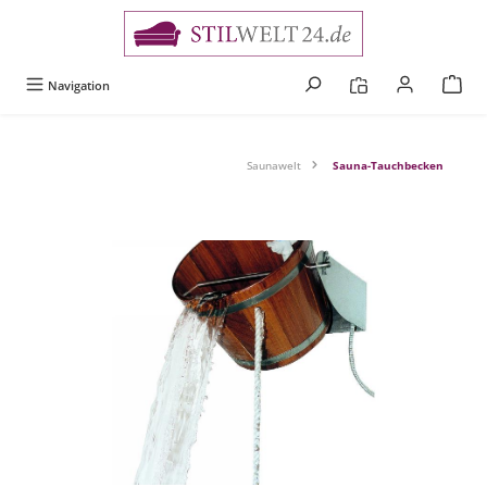
alt springen
Navigation
Saunawelt
Sauna-Tauchbecken
Bildergalerie überspringen