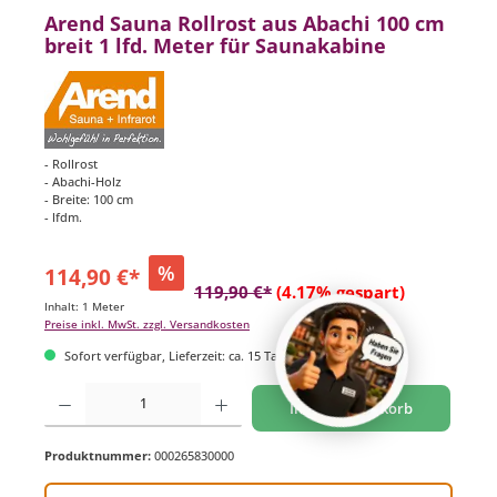
Arend Sauna Rollrost aus Abachi 100 cm
breit 1 lfd. Meter für Saunakabine
- Rollrost
- Abachi-Holz
- Breite: 100 cm
- lfdm.
%
114,90 €*
119,90 €*
(4.17% gespart)
Inhalt:
1 Meter
Preise inkl. MwSt. zzgl. Versandkosten
Sofort verfügbar, Lieferzeit: ca. 15 Tage
Produkt Anzahl: Gib den gewünschten Wert ein oder benutze die Schaltflächen um di
In den Warenkorb
Produktnummer:
000265830000