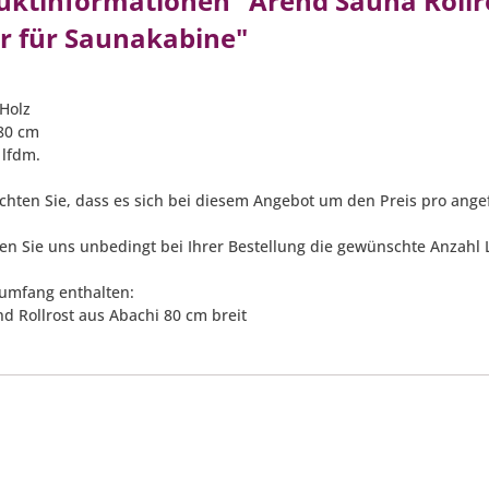
uktinformationen "Arend Sauna Rollros
r für Saunakabine"
-Holz
 80 cm
e lfdm.
achten Sie, dass es sich bei diesem Angebot um den Preis pro an
ben Sie uns unbedingt bei Ihrer Bestellung die gewünschte Anzahl 
rumfang enthalten:
nd Rollrost aus Abachi 80 cm breit