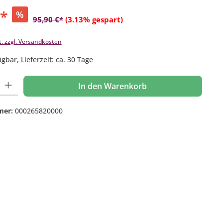
€*
%
95,90 €*
(3.13% gespart)
t. zzgl. Versandkosten
gbar, Lieferzeit: ca. 30 Tage
 Gib den gewünschten Wert ein oder benutze die Schaltflächen um die Anzahl
In den Warenkorb
mer:
000265820000