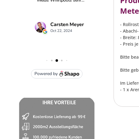
Prod
Mete
- Rollrost
- Abachi
- Breite:
- Preis j
Bitte be
Bitte ge
Im Liefe
- 1 x Are