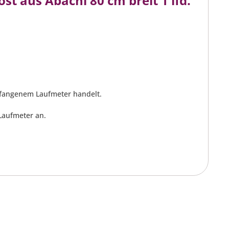
t aus Abachi 80 cm breit 1 lfd.
gefangenem Laufmeter handelt.
Laufmeter an.