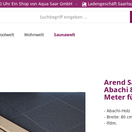
0 Uhr
Ein Shop von Aqua Saar GmbH
-
Ladengeschäft Saarlou
oolwelt
Wohnwelt
Saunawelt
Arend S
Abachi 8
Meter f
- Abachi-Holz
- Breite: 80 c
- lfdm.