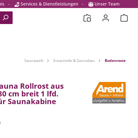
is
-
Services & Dienstleistungen
-
Unser Team
Saunawelt
Ersatzteile & Saunabau
Bodenroste
auna Rollrost aus
0 cm breit 1 lfd.
ür Saunakabine
m