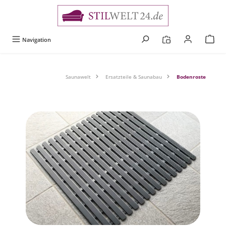
alt springen
Navigation
Saunawelt
Ersatzteile & Saunabau
Bodenroste
Bildergalerie überspringen