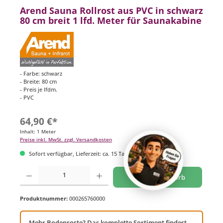
Arend Sauna Rollrost aus PVC in schwarz
80 cm breit 1 lfd. Meter für Saunakabine
- Farbe: schwarz
- Breite: 80 cm
- Preis je lfdm.
- PVC
64,90 €*
Inhalt:
1 Meter
Preise inkl. MwSt. zzgl. Versandkosten
Sofort verfügbar, Lieferzeit: ca. 15 Tage
Produkt Anzahl: Gib den gewünschten Wert ein oder benutze die Schaltflächen um di
In den Warenkorb
Produktnummer:
000265760000
Mehr Bodenroste? Das komplette Sortiment findest