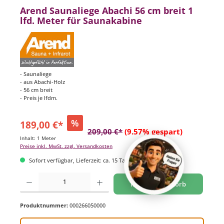
Arend Saunaliege Abachi 56 cm breit 1
lfd. Meter für Saunakabine
- Saunaliege
- aus Abachi-Holz
- 56 cm breit
- Preis je lfdm.
%
189,00 €*
209,00 €*
(9.57% gespart)
Inhalt:
1 Meter
Preise inkl. MwSt. zzgl. Versandkosten
Sofort verfügbar, Lieferzeit: ca. 15 Tage
Produkt Anzahl: Gib den gewünschten Wert ein oder benutze die Schaltflächen um di
In den Warenkorb
Produktnummer:
000266050000