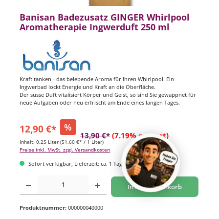
Banisan Badezusatz GINGER Whirlpool
Aromatherapie Ingwerduft 250 ml
Kraft tanken - das belebende Aroma für Ihren Whirlpool. Ein
Ingwerbad lockt Energie und Kraft an die Oberfläche.
Der süsse Duft vitalisiert Körper und Geist, so sind Sie gewappnet für
neue Aufgaben oder neu erfrischt am Ende eines langen Tages.
%
12,90 €*
13,90 €*
(7.19% gespart)
Inhalt:
0.25 Liter
(51,60 €* / 1 Liter)
Preise inkl. MwSt. zzgl. Versandkosten
Sofort verfügbar, Lieferzeit: ca. 1 Tag
Produkt Anzahl: Gib den gewünschten Wert ein oder benutze die Schaltflächen um di
In den Warenkorb
Produktnummer:
000000040000