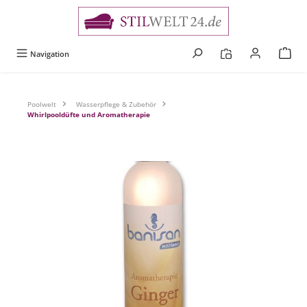
alt springen
Navigation
Poolwelt
Wasserpflege & Zubehör
Whirlpooldüfte und Aromatherapie
Bildergalerie überspringen