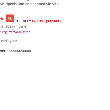
Whirlpools und entspannen Sie sich.
€*
%
13,90 €*
(7.19% gespart)
r
(51,60 €* / 1 Liter)
t. zzgl. Versandkosten
 verfügbar
mer:
000000050000