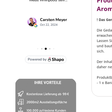
Prod
Arom
! Das Ge
Die Geda
erwache
Lassen S
und baut
sich.
Der Inha
daher ne
Produktb
- 1 x Ba