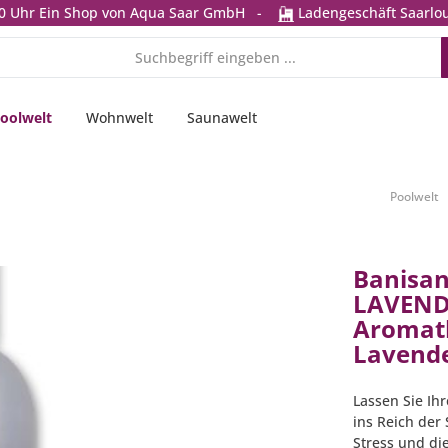
0 Uhr
Ein Shop von Aqua Saar GmbH
-
Ladengeschäft Saarlou
oolwelt
Wohnwelt
Saunawelt
Poolwelt
Banisan
LAVEND
Aromat
Lavende
Lassen Sie Ih
ins Reich der
Stress und die