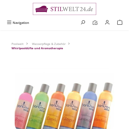
alt springen
Navigation
Poolwelt
Wasserpflege & Zubehör
Whirlpooldüfte und Aromatherapie
Bildergalerie überspringen