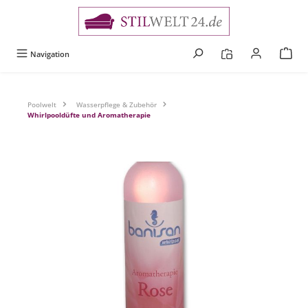
alt springen
Navigation
Poolwelt
Wasserpflege & Zubehör
Whirlpooldüfte und Aromatherapie
Bildergalerie überspringen