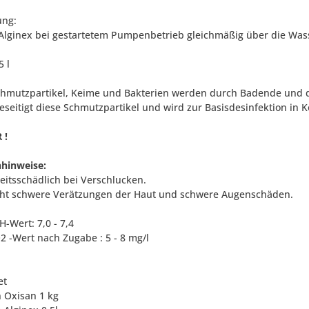
ng:
Alginex bei gestartetem Pumpenbetrieb gleichmäßig über die Wass
5 l
chmutzpartikel, Keime und Bakterien werden durch Badende und d
eseitigt diese Schmutzpartikel und wird zur Basisdesinfektion in 
 !
hinweise:
itsschädlich bei Verschlucken.
ht schwere Verätzungen der Haut und schwere Augenschäden.
H-Wert: 7,0 - 7,4
2 -Wert nach Zugabe : 5 - 8 mg/l
et
n Oxisan 1 kg