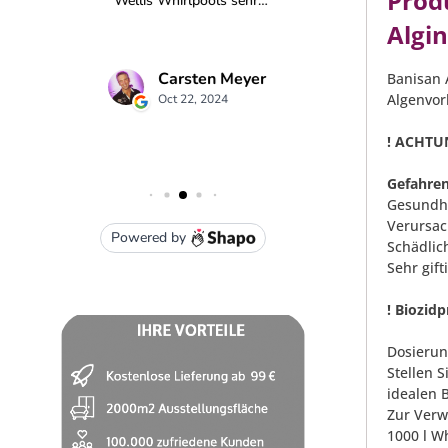
Prod
Algin
Banisan 
Algenvor
! ACHTU
Gefahren
Gesundhe
Verursac
Schädlic
Sehr gif
! Biozid
Dosierun
Stellen 
idealen 
Zur Verw
1000 l W