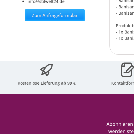
- Banisan
info@stilwelt24.de
- Banisa
- Banisa
Zum Anfrageformular
Produktb
- 1x Ban
- 1x Ban
Kostenlose Lieferung
ab 99 €
Kontaktfor
Abonnieren 
werden ste