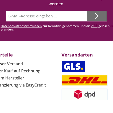
werden.
E-
Mail-
Adresse*
e
Datenschutzbestimmungen
zur Kenntnis genommen und die
AGB
gelesen u
rstanden.
rteile
Versandarten
ser Versand
r Kauf auf Rechnung
om Hersteller
anzierung via EasyCredit