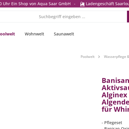
0 Uhr
Ein Shop von Aqua Saar GmbH
-
Ladengeschäft Saarlou
oolwelt
Wohnwelt
Saunawelt
Poolwelt
Wasserpflege 
Banisan
Aktivsa
Alginex
Algendes
für Whi
- Pflegeset
- Banisan Oxi