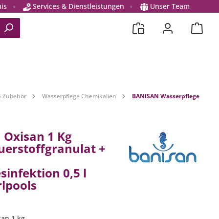
is
-
Services & Dienstleistungen
-
Unser Team
& Zubehör
Wasserpflege Chemikalien
BANISAN Wasserpflege
 Oxisan 1 Kg
uerstoffgranulat +
infektion 0,5 l
rlpools
san 1 kg