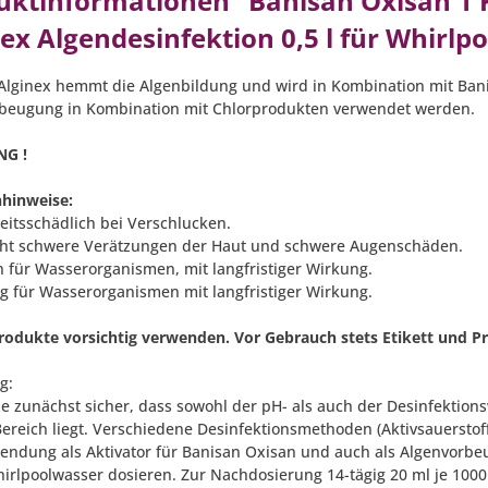
uktinformationen "Banisan Oxisan 1 K
ex Algendesinfektion 0,5 l für Whirlpo
Alginex hemmt die Algenbildung und wird in Kombination mit Bani
beugung in Kombination mit Chlorprodukten verwendet werden.
NG !
hinweise:
itsschädlich bei Verschlucken.
ht schwere Verätzungen der Haut und schwere Augenschäden.
h für Wasserorganismen, mit langfristiger Wirkung.
tig für Wasserorganismen mit langfristiger Wirkung.
produkte vorsichtig verwenden. Vor Gebrauch stets Etikett und P
g:
Sie zunächst sicher, dass sowohl der pH- als auch der Desinfektion
Bereich liegt. Verschiedene Desinfektionsmethoden (Aktivsauerstoff
endung als Aktivator für Banisan Oxisan und auch als Algenvorbeu
hirlpoolwasser dosieren. Zur Nachdosierung 14-tägig 20 ml je 100