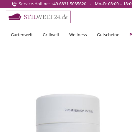
Service-Hotline: +49 6831 5035620 - Mo–Fr 08:00 – 18:0
springen
Zur Hauptnavigation springen
Gartenwelt
Grillwelt
Wellness
Gutscheine
P
Bildergalerie überspringen