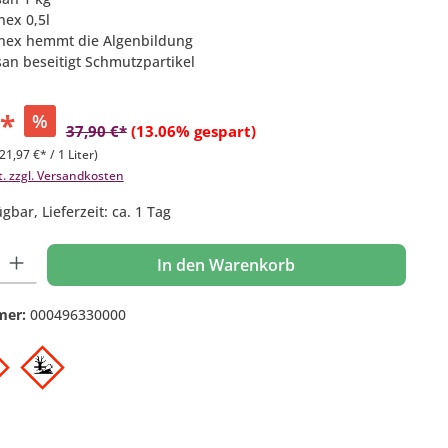
nex 0,5l
inex hemmt die Algenbildung
san beseitigt Schmutzpartikel
€*
%
37,90 €*
(13.06% gespart)
21,97 €* / 1 Liter)
t. zzgl. Versandkosten
gbar, Lieferzeit: ca. 1 Tag
 Gib den gewünschten Wert ein oder benutze die Schaltflächen um die Anzahl
In den Warenkorb
mer:
000496330000