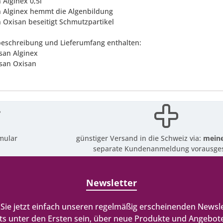
 Alginex 0,5l
n Alginex hemmt die Algenbildung
n Oxisan beseitigt Schmutzpartikel
eschreibung und Lieferumfang enthalten:
isan Alginex
isan Oxisan
mular
günstiger Versand in die Schweiz via:
meine
separate Kundenanmeldung vorausges
Newsletter
Sie jetzt einfach unseren regelmäßig erscheinenden Newsle
ts unter den Ersten sein, über neue Produkte und Angebote