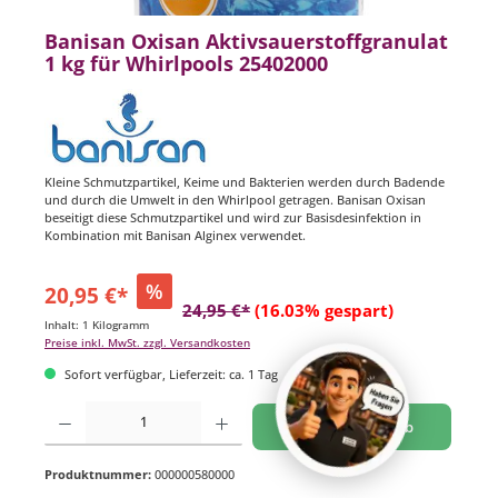
Banisan Oxisan Aktivsauerstoffgranulat
1 kg für Whirlpools 25402000
Kleine Schmutzpartikel, Keime und Bakterien werden durch Badende
und durch die Umwelt in den Whirlpool getragen. Banisan Oxisan
beseitigt diese Schmutzpartikel und wird zur Basisdesinfektion in
Kombination mit Banisan Alginex verwendet.
%
20,95 €*
24,95 €*
(16.03% gespart)
Inhalt:
1 Kilogramm
Preise inkl. MwSt. zzgl. Versandkosten
Sofort verfügbar, Lieferzeit: ca. 1 Tag
Produkt Anzahl: Gib den gewünschten Wert ein oder benutze die Schaltflächen um di
In den Warenkorb
Produktnummer:
000000580000