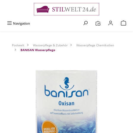
alt springen
Navigation
Poolwelt
Wasserpflege & Zubehör
Wasserpflege Chemikalien
BANISAN Wasserpflege
Bildergalerie überspringen