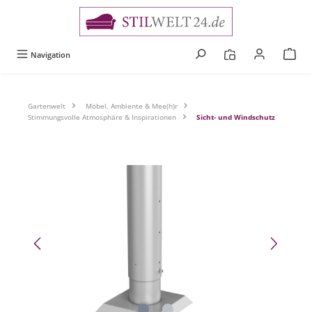
alt springen
Navigation
Gartenwelt
Möbel, Ambiente & Mee(h)r
Stimmungsvolle Atmosphäre & Inspirationen
Sicht- und Windschutz
Bildergalerie überspringen