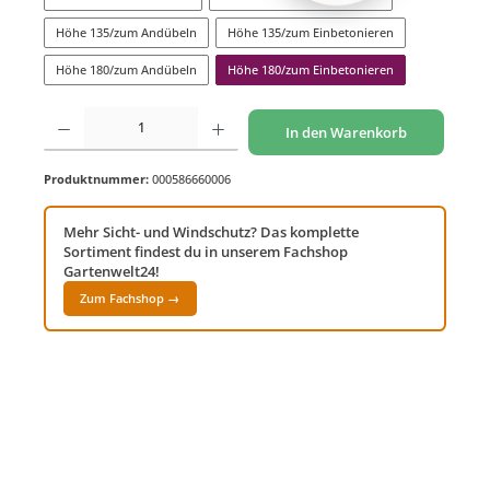
Höhe 135/zum Andübeln
Höhe 135/zum Einbetonieren
Höhe 180/zum Andübeln
Höhe 180/zum Einbetonieren
Produkt Anzahl: Gib den gewünschten Wert ein oder benutze die Schaltflächen um di
In den Warenkorb
Produktnummer:
000586660006
Mehr Sicht- und Windschutz? Das komplette
Sortiment findest du in unserem Fachshop
Gartenwelt24!
Zum Fachshop →