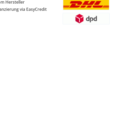
om Hersteller
anzierung via EasyCredit