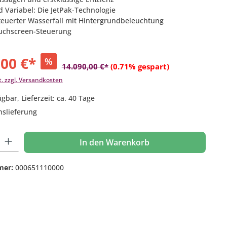
nd Variabel: Die JetPak-Technologie
teuerter Wasserfall mit Hintergrundbeleuchtung
uchscreen-Steuerung
,00 €*
%
14.090,00 €*
(0.71% gespart)
t. zzgl. Versandkosten
gbar, Lieferzeit: ca. 40 Tage
nslieferung
 Gib den gewünschten Wert ein oder benutze die Schaltflächen um die Anzahl
In den Warenkorb
mer:
000651110000