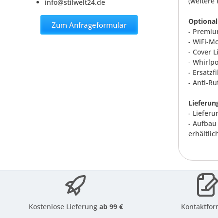
(weitere 
info@stilwelt24.de
Optional
Zum Anfrageformular
- Premiu
- WiFi-M
- Cover 
- Whirlp
- Ersatzfi
- Anti-Ru
Lieferun
- Lieferu
- Aufbau
erhältlic
Kostenlose Lieferung
ab 99 €
Kontaktfor