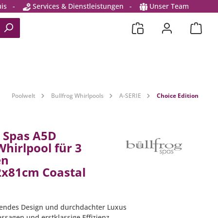
is
-
Services & Dienstleistungen
-
Unser Team
Poolwelt
Bullfrog Whirlpools
A-SERIE
Choice Edition
g Spas A5D
Whirlpool für 3
en
x81cm Coastal
endes Design und durchdachter Luxus
assagen und erstklassige Effizienz