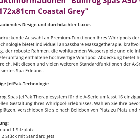
uktinformationen "Bullfrog Spas A5D 
172x81cm Coastal Grey"
aubendes Design und durchdachter Luxus
ndruckende Auswahl an Premium-Funktionen Ihres Whirlpools der A-
chnologie bietet individuell anpassbare Massagetherapie, kraftvoll
g, der robuste Rahmen, die wohltuenden Wasserspiele und die int
ieferumfang enthaltene hochwertige Whirlpool-Abdeckung bietet 
eich. Mit diesen und vielen weiteren Standardfunktionen der A-Ser
siertes Spa-Erlebnis.
tige JetPak-Technologie
frog Spas JetPak Therapiesystem für die A-Serie umfasst 16 einzig
ellen Gestaltung Ihres Whirlpool-Erlebnisses. Wählen Sie Ihre bevo
plätzen, verschieben Sie sie nach Belieben von Platz zu Platz und 
ung:
n und 1 Sitzplatz
: 2 Stück mit Standard Jets