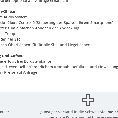
Farben optional auf Anfrage erhältlich)
 wählbar:
m Audio System
odul Cloud Control 2 (Steuerung des Spa von Ihrem Smartphone)
Lifter zum einfachen Anheben der Abdeckung
ool-Treppe
lter, 4er Set
tsch-Oberflächen-Kit für alle Sitz- und Liegeflächen
g und Aufbau:
ng erfolgt frei Bordsteinkante
 inkl. eventuell erforderlichem Kranhub, Befüllung und Einweisung 
h - Preise auf Anfrage
mular
günstiger Versand in die Schweiz via:
meine
separate Kundenanmeldung vorausges