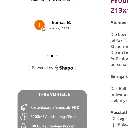
Prod
213x
Atember
Die beei
JetPak-Te
Steuerun
Die im L
Außenber
personali
Einzigar
Das Bull
individu
Lieblings
Ausstatt
- 2 Liege
- JetPaks