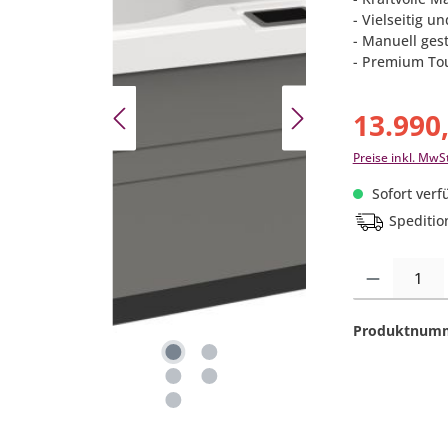
- Vielseitig u
- Manuell ges
- Premium To
13.990
Preise inkl. MwS
Sofort verfü
Speditio
Produkt Anzahl:
Produktnum