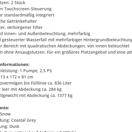
tzen: 2 Stück
m Touchscreen-Steuerung
or standardmäßig integriert
sche Getränkehalter
nter, verborgener Filter
rd Innen- und Außenbeleuchtung, mehrfarbig
l gesteuerter Wasserfall mit mehrfarbiger Hintergrundbeleuchtun
r Bereich mit quadratischen Abdeckungen, von innen beleuchtet
m ohne Ansaugstutzen: Für ein größeres Platzangebot und eine att
informationen:
leistung: 1 Pumpe, 2,5 PS
213 x 172 x 81 cm
svermögen bis Fülllinie ca. 836 Liter
t leer mit Abdeckung ca. 284 kg
üllgewicht mit Abdeckung ca. 1377 kg
ante:
: Snow
dung: Coastal Grey
ung: Dusk