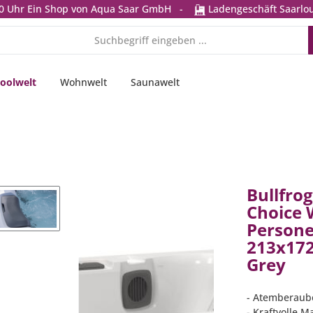
0 Uhr
Ein Shop von Aqua Saar GmbH
-
Ladengeschäft Saarlou
oolwelt
Wohnwelt
Saunawelt
Bullfro
Choice 
Person
213x172
Grey
- Atemberaub
- Kraftvolle M