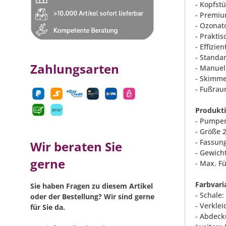
- Kopfstü
- Premiu
- Ozonat
- Prakti
- Effizie
- Standa
Zahlungsarten
- Manuel
- Skimme
- Fußrau
Produkt
- Pumpen
- Größe 
- Fassung
Wir beraten Sie
- Gewich
gerne
- Max. F
Farbvari
Sie haben Fragen zu diesem Artikel
- Schale
oder der Bestellung? Wir sind gerne
- Verklei
für Sie da.
- Abdeck