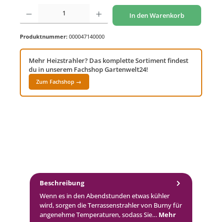
Produkt Anzahl: Gib den gewünschten Wert ein oder benutze die Schaltflächen um di
In den Warenkorb
Produktnummer:
000047140000
Mehr Heizstrahler? Das komplette Sortiment findest
du in unserem Fachshop Gartenwelt24!
Zum Fachshop →
Beschreibung
Wenn es in den Abendstunden etwas kühler
wird, sorgen die Terrassenstrahler von Burny für
angenehme Temperaturen, sodass Sie…
Mehr