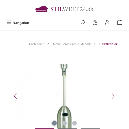
alt springen
Navigation
Gartenwelt
Möbel, Ambiente & Mee(h)r
Heizstrahler
Bildergalerie überspringen