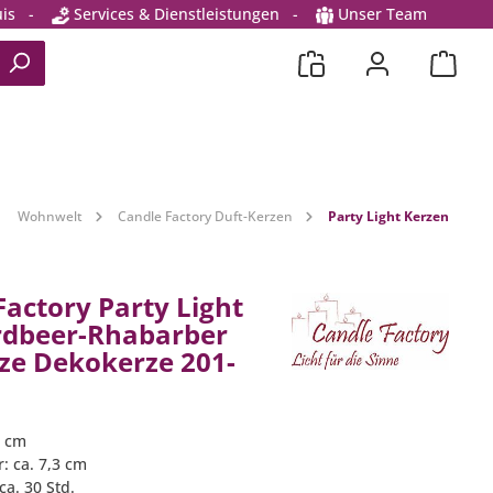
is
-
Services & Dienstleistungen
-
Unser Team
Wohnwelt
Candle Factory Duft-Kerzen
Party Light Kerzen
Factory Party Light
rdbeer-Rhabarber
ze Dekokerze 201-
3 cm
: ca. 7,3 cm
a. 30 Std.