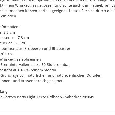
ekt in ein Whiskeyglas gegossen und sollte auch darin abgebrannt
ndgegossenen Kerzen perfekt geeignet. Lassen Sie sich durch die 
einladen.
nformation:
a. 8,3 cm
esser: ca. 7,3 cm
auer ca. 30 Std.
mposition aus: Erdbeeren und Rhabarber
grün-rot
 Whiskeyglas abbrennen
h Brennintervallen bis zu 30 Std brennbar
besteht aus 100% reinem Stearin
r Grundlage von natürlichen und naturidentischen Duftölen
n Innen- und Aussenbereich geeignet
fang:
le Factory Party Light Kerze Erdbeer-Rhabarber 201049