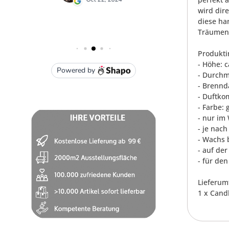
wird dir
diese ha
Träumen 
Produkti
- Höhe: c
- Durchm
- Brennd
- Duftko
- Farbe: 
- nur im
- je nac
- Wachs 
- auf de
- für de
Lieferum
1 x Cand