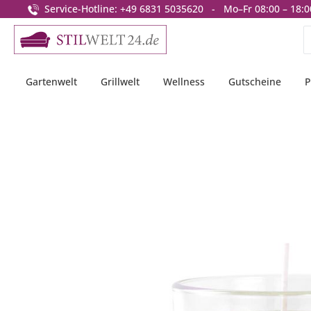
Service-Hotline: +49 6831 5035620 - Mo–Fr 08:00 – 18:0
springen
Zur Hauptnavigation springen
Gartenwelt
Grillwelt
Wellness
Gutscheine
P
Bildergalerie überspringen