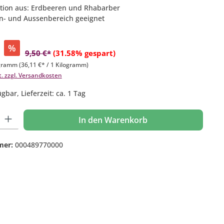
tion aus: Erdbeeren und Rhabarber
en- und Aussenbereich geeignet
%
9,50 €*
(31.58% gespart)
ogramm
(36,11 €* / 1 Kilogramm)
t. zzgl. Versandkosten
gbar, Lieferzeit: ca. 1 Tag
 Gib den gewünschten Wert ein oder benutze die Schaltflächen um die Anzahl
In den Warenkorb
mer:
000489770000