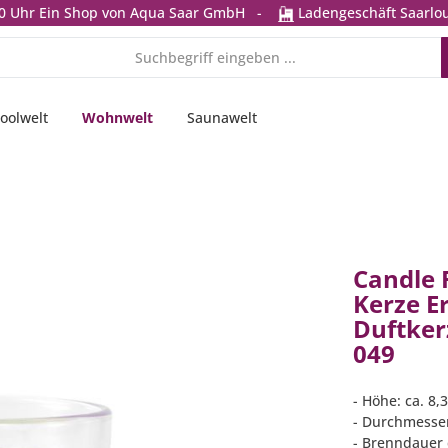
0 Uhr
Ein Shop von Aqua Saar GmbH
-
Ladengeschäft Saarlou
oolwelt
Wohnwelt
Saunawelt
Candle 
Kerze E
Duftker
049
- Höhe: ca. 8,
- Durchmesser
- Brenndauer c